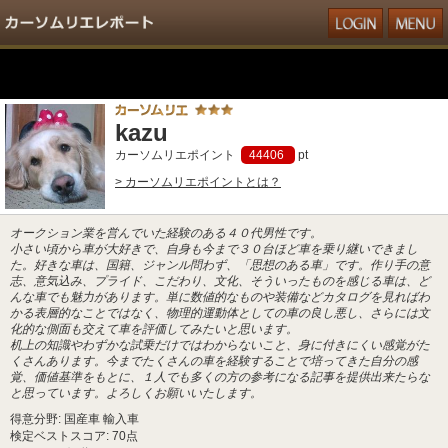
kazu
カーソムリエポイント
44406
pt
> カーソムリエポイントとは？
オークション業を営んでいた経験のある４０代男性です。
小さい頃から車が大好きで、自身も今まで３０台ほど車を乗り継いできまし
た。好きな車は、国籍、ジャンル問わず、「思想のある車」です。作り手の意
志、意気込み、プライド、こだわり、文化、そういったものを感じる車は、ど
んな車でも魅力があります。単に数値的なものや装備などカタログを見ればわ
かる表層的なことではなく、物理的運動体としての車の良し悪し、さらには文
化的な側面も交えて車を評価してみたいと思います。
机上の知識やわずかな試乗だけではわからないこと、身に付きにくい感覚がた
くさんあります。今までたくさんの車を経験することで培ってきた自分の感
覚、価値基準をもとに、１人でも多くの方の参考になる記事を提供出来たらな
と思っています。よろしくお願いいたします。
得意分野: 国産車 輸入車
検定ベストスコア: 70点