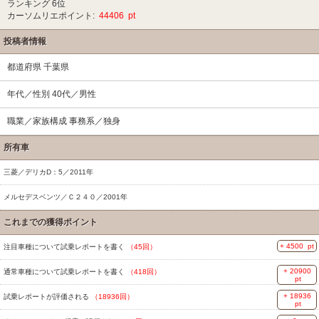
ランキング 6位
カーソムリエポイント:
44406 pt
投稿者情報
都道府県 千葉県
年代／性別 40代／男性
職業／家族構成 事務系／独身
所有車
三菱／デリカD：5／2011年
メルセデスベンツ／Ｃ２４０／2001年
これまでの獲得ポイント
+ 4500 pt
注目車種について試乗レポートを書く
（45回）
+ 20900
通常車種について試乗レポートを書く
（418回）
pt
+ 18936
試乗レポートが評価される
（18936回）
pt