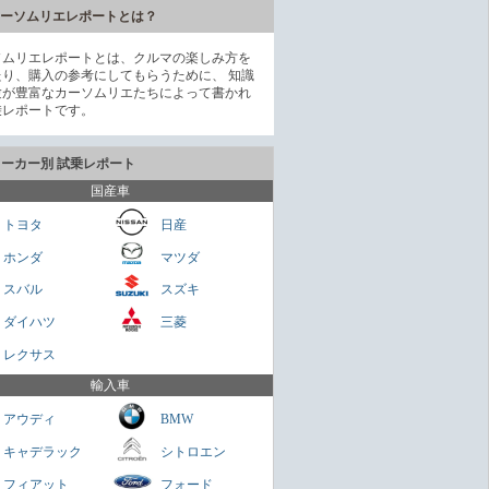
ーソムリエレポートとは？
ソムリエレポートとは、クルマの楽しみ方を
たり、購入の参考にしてもらうために、 知識
験が豊富なカーソムリエたちによって書かれ
乗レポートです。
メーカー別 試乗レポート
国産車
トヨタ
日産
ホンダ
マツダ
貴重なセダンだが800万円は高いかも
スバル
スズキ
Cクラス
ダイハツ
三菱
さくらもち
レクサス
を乗せられる男のロマン
輸入車
ミニクラブマン
アウディ
BMW
ガネ
キャデラック
シトロエン
パクトスペシャリティーSUV
フィアット
フォード