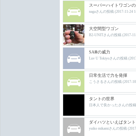
スーパーハイトワゴンの
nagaさんの投稿 (2017-11-24 14:
大空間型ワゴン
B2-UNITさんの投稿 (2017-11-16
SAⅢの威力
Luv U Tokiyoさんの投稿 (2017-1
日常生活で力を発揮
こうさるさんの投稿 (2017-10-17 
タントの世界
日本人で良かったさんの投稿 (2017-
ダイハツといえばタント
yuiko mikamiさんの投稿 (2017-0