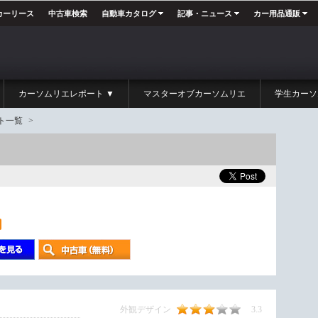
カーリース
中古車検索
自動車カタログ
記事・ニュース
カー用品通販
カーソムリエレポート ▼
マスターオブカーソムリエ
学生カーソ
ト一覧
>
外観デザイン
3.3