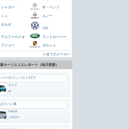
ヤリスクロス
ジャガー
M・ベンツ
zn
ミニ
ルノー
に陸の巡洋艦
ボルボ
VW
ランドクルーザー300
アルファロメオ
ランドローバー
zn
プジョー
ポルシェ
うどいいSUV
≫全てのメーカー
ヴェゼル
zn
着カーソムリエレポート（毎日更新）
ンバーのコンパクトSUV
ライズ
zn
ぱりいい車
N-BOX
こすげー