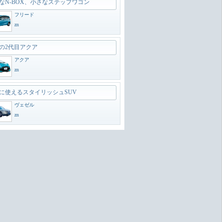
なN-BOX、小さなステップワゴン
フリード
zn
の2代目アクア
アクア
zn
に使えるスタイリッシュSUV
ヴェゼル
zn
のオフローダー
ランドクルーザー300
zn
動車と比較して下さい
ルーミー
卓袱台返し