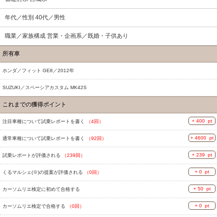
年代／性別 40代／男性
職業／家族構成 営業・企画系／既婚・子供あり
所有車
ホンダ／フィット GE8／2012年
SUZUKI／スペーシアカスタム MK42S
これまでの獲得ポイント
+ 400 pt
注目車種について試乗レポートを書く
（4回）
+ 4600 pt
通常車種について試乗レポートを書く
（92回）
+ 239 pt
試乗レポートが評価される
（239回）
+ 0 pt
くるマルシェ(※)の提案が評価される
（0回）
+ 50 pt
カーソムリエ検定に初めて合格する
+ 0 pt
カーソムリエ検定で合格する
（0回）