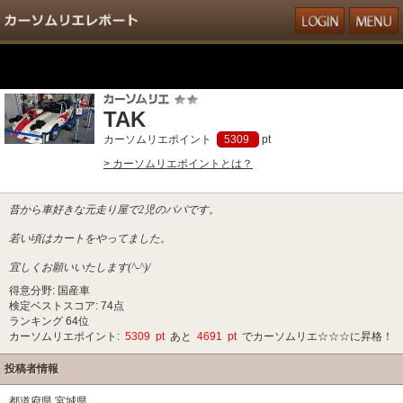
TAK
カーソムリエポイント
5309
pt
> カーソムリエポイントとは？
昔から車好きな元走り屋で2児のパパです。
若い頃はカートをやってました。
宜しくお願いいたします(^-^)/
得意分野: 国産車
検定ベストスコア: 74点
ランキング 64位
カーソムリエポイント:
5309 pt
あと
4691 pt
でカーソムリエ☆☆☆に昇格！
投稿者情報
都道府県 宮城県