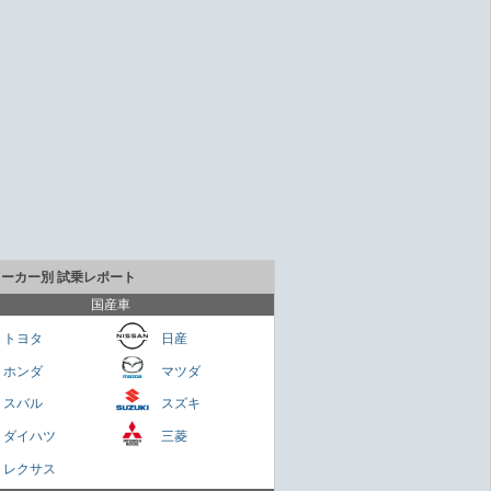
メーカー別 試乗レポート
国産車
トヨタ
日産
ホンダ
マツダ
貴重なセダンだが800万円は高いかも
スバル
スズキ
Cクラス
ダイハツ
三菱
さくらもち
レクサス