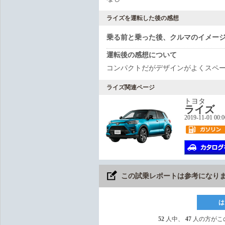
ライズを運転した後の感想
乗る前と乗った後、クルマのイメー
運転後の感想について
コンパクトだがデザインがよくスペ
ライズ関連ページ
トヨタ
ライズ
2019-11-01 00:
この試乗レポートは参考になり
は
52
人中、
47
人の方がこ