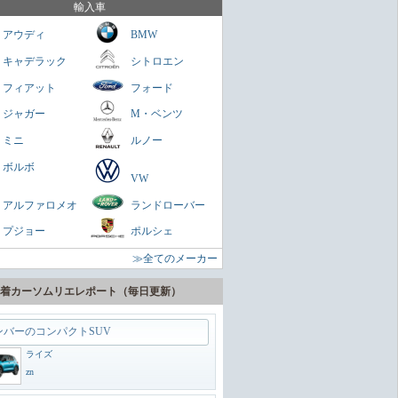
を乗せられる男のロマン
輸入車
ミニクラブマン
アウディ
BMW
ガネ
キャデラック
シトロエン
パクトスペシャリティーSUV
フィアット
フォード
ヤリスクロス
ジャガー
M・ベンツ
zn
ミニ
ルノー
に陸の巡洋艦
ボルボ
VW
ランドクルーザー300
アルファロメオ
ランドローバー
zn
プジョー
ポルシェ
うどいいSUV
≫全てのメーカー
ヴェゼル
zn
着カーソムリエレポート（毎日更新）
ンバーのコンパクトSUV
ライズ
zn