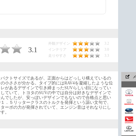
外観デザイン
3.2
3.1
インテリア
3.0
走りやすさ
3.3
ンパクトサイズであるが、正面からはどっしり構えているの
の小ささが分かる。タイプ的にはRAV4を凝縮したような位
レがあるデザインで引き締まったSUVらしい顔になってい
していて、トヨタのSUVの中では自分は好きなデザインで
せんでしたが、安っぽいデザインでもないので合格点と思い
で１．５リッタークラスのトルクを発揮という謳い文句で、
。ターボの力が発揮されていて、エンジン音はそれなりにし
今や
です。