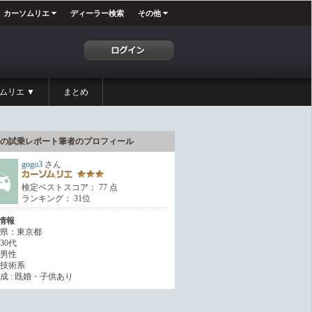
カーソムリエ
ディーラー検索
その他
ムリエ ▼
まとめ
の試乗レポート筆者のプロフィール
gogo3
さん
検定ベストスコア： 77 点
ランキング： 31位
情報
県：東京都
30代
男性
技術系
成 : 既婚・子供あり