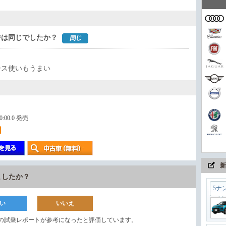
家族
ジは同じでしたか？
コン
ース使いもうまい
まさ
00:00.0 発売
ちょ
新
ましたか？
5ナ
い
いいえ
の試乗レポートが参考になったと評価しています。