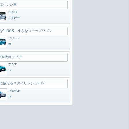
ぱりいい車
N-BOX
こすげー
なN-BOX、小さなステップワゴン
フリード
zn
の2代目アクア
アクア
zn
に使えるスタイリッシュSUV
ヴェゼル
zn
のオフローダー
ランドクルーザー300
zn