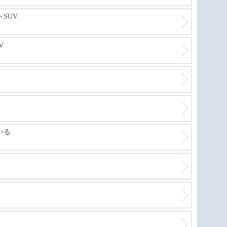
軽自
SUV
V
絶好
進化
いる
フリ