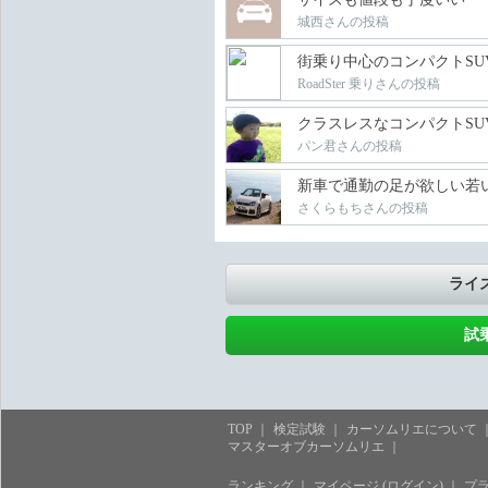
城西さんの投稿
街乗り中心のコンパクトSU
RoadSter 乗りさんの投稿
クラスレスなコンパクトSU
パン君さんの投稿
新車で通勤の足が欲しい若
さくらもちさんの投稿
ライ
試
TOP
検定試験
カーソムリエについて
マスターオブカーソムリエ
ランキング
マイページ (ログイン)
プ