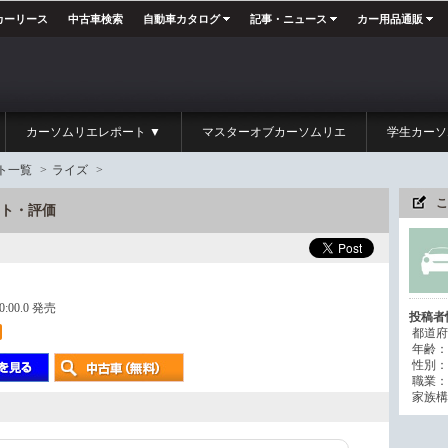
カーリース
中古車検索
自動車カタログ
記事・ニュース
カー用品通販
カーソムリエレポート ▼
マスターオブカーソムリエ
学生カーソ
ト一覧
>
ライズ
>
こ
ート・評価
00:00.0 発売
投稿者
都道府
年齢：
性別：
職業：
家族構