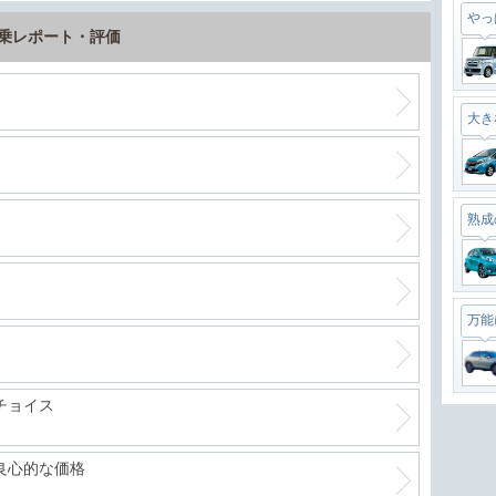
やっ
試乗レポート・評価
大き
熟成
万能
チョイス
最強
良心的な価格