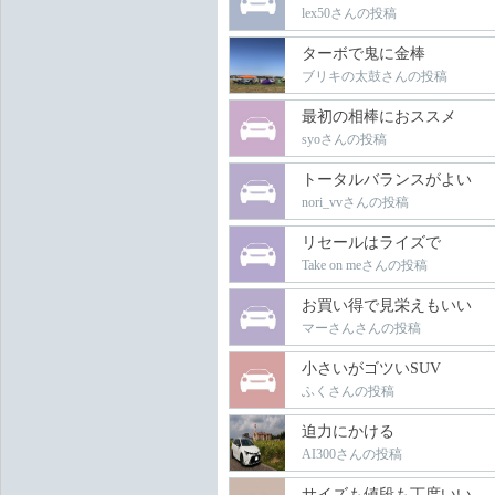
lex50さんの投稿
ターボで鬼に金棒
ブリキの太鼓さんの投稿
最初の相棒におススメ
syoさんの投稿
トータルバランスがよい
nori_vvさんの投稿
リセールはライズで
Take on meさんの投稿
お買い得で見栄えもいい
マーさんさんの投稿
小さいがゴツいSUV
ふくさんの投稿
迫力にかける
AI300さんの投稿
サイズも値段も丁度いい