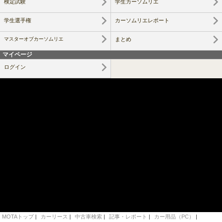
検定試験
学生カーソムリエ
学生選手権
カーソムリエレポート
マスターオブカーソムリエ
まとめ
マイページ
ログイン
MOTAトップ
|
カーリース
|
中古車検索
|
記事・レポート
|
カー用品（PC）
|