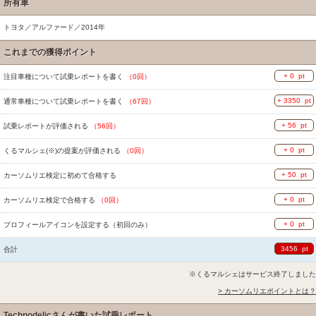
所有車
トヨタ／アルファード／2014年
これまでの獲得ポイント
+ 0 pt
注目車種について試乗レポートを書く
（0回）
+ 3350 pt
通常車種について試乗レポートを書く
（67回）
+ 56 pt
試乗レポートが評価される
（56回）
+ 0 pt
くるマルシェ(※)の提案が評価される
（0回）
+ 50 pt
カーソムリエ検定に初めて合格する
+ 0 pt
カーソムリエ検定で合格する
（0回）
+ 0 pt
プロフィールアイコンを設定する（初回のみ）
3456 pt
合計
※くるマルシェはサービス終了しました
> カーソムリエポイントとは？
Technodelicさんが書いた試乗レポート