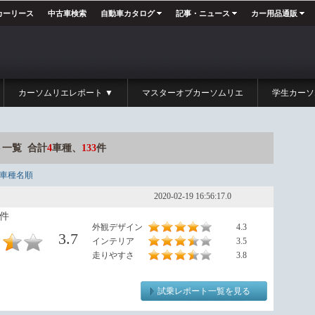
カーリース
中古車検索
自動車カタログ
記事・ニュース
カー用品通販
カーソムリエレポート ▼
マスターオブカーソムリエ
学生カーソ
一覧 合計
4
車種、
133
件
車種名順
2020-02-19 16:56:17.0
9件
外観デザイン
4.3
3.7
インテリア
3.5
走りやすさ
3.8
試乗レポート一覧を見る