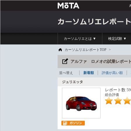
カーソムリエとは ▼
検定試験 ▼
カーソムリエレポートTOP
>
アルファ ロメオの試乗レポート
並べ替え
新着順
評価が高い順
ジュリエッタ
レポート数 5
総合評価