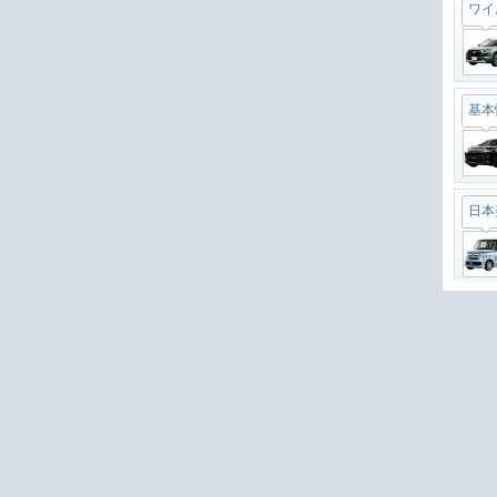
基本
日本
デザ
軽自
N-B
直列
今で
RAV
カー