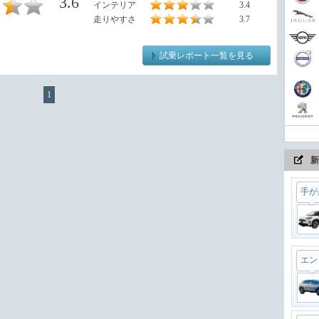
3.6
インテリア
3.4
走りやすさ
3.7
試乗レポート一覧を見る
長く
1
手が
新
エン
ワイ