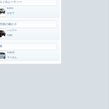
性能の確かさ
ハリアー
YM0
美
N-BOX
マーさん
インは大きな要素
ヴェゼル
直列6気筒ＮＡ
動車の完成形
OX
6気筒ＮＡ
しよ
4
ソムリエCEO