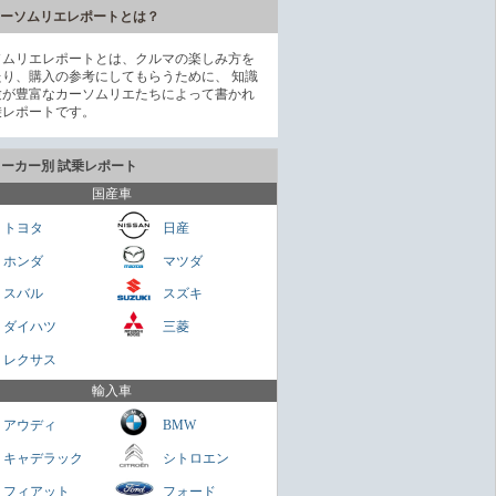
ーソムリエレポートとは？
ソムリエレポートとは、クルマの楽しみ方を
たり、購入の参考にしてもらうために、 知識
験が豊富なカーソムリエたちによって書かれ
乗レポートです。
メーカー別 試乗レポート
国産車
トヨタ
日産
ホンダ
マツダ
の広さ
スバル
スズキ
フリード
ダイハツ
三菱
gogo3
レクサス
堂々
輸入車
ライズ
アウディ
BMW
gogo3
キャデラック
シトロエン
破壊的ミニミニバン
フィアット
フォード