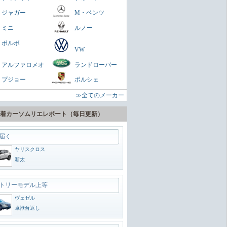
フリード
ジャガー
M・ベンツ
YM0
ミニ
ルノー
愛せる美貌
ボルボ
VW
ヤリスクロス
アルファロメオ
ランドローバー
YM0
プジョー
ポルシェ
届く
≫全てのメーカー
ヤリスクロス
新太
着カーソムリエレポート（毎日更新）
トリーモデル上等
ヴェゼル
卓袱台返し
ルド&ムーディー
RAV4
かなで