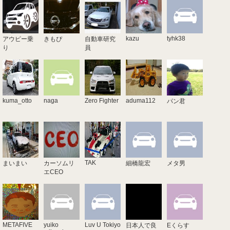
kazu
tyhk38
アウピー乗
きもぴ
自動車研究
り
員
kuma_otto
naga
Zero Fighter
aduma112
パン君
TAK
まいまい
カーソムリ
細橋龍宏
メタ男
エCEO
METAFIVE
yuiko
Luv U Tokiyo
日本人で良
Eくらす