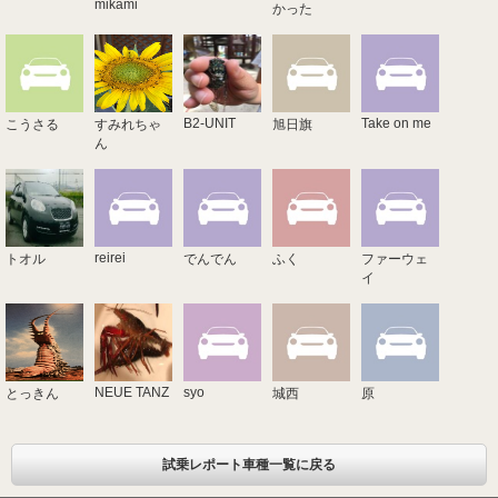
mikami
かった
B2-UNIT
Take on me
こうさる
すみれちゃ
旭日旗
ん
reirei
トオル
でんでん
ふく
ファーウェ
イ
NEUE TANZ
syo
とっきん
城西
原
試乗レポート車種一覧に戻る