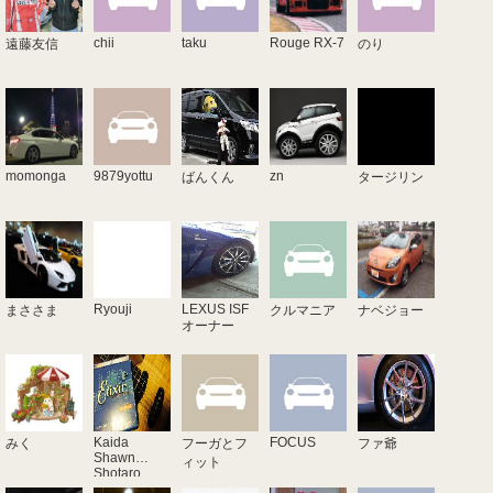
chii
taku
Rouge RX-7
遠藤友信
のり
momonga
9879yottu
zn
ばんくん
タージリン
Ryouji
LEXUS ISF
まささま
クルマニア
ナベジョー
オーナー
Kaida
FOCUS
みく
フーガとフ
ファ爺
Shawn
ィット
Shotaro