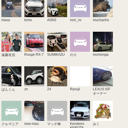
masa
tomo
AI300
nori_vv
muchacho
Rouge RX-7
SUMIKAZU
momonga
遠藤友信
のり
zn
24
Ryouji
LEXUS ISF
ばんくん
オーナー
new-mau
Kerokero
クルマニア
マッチ棒
みく
KEROTA