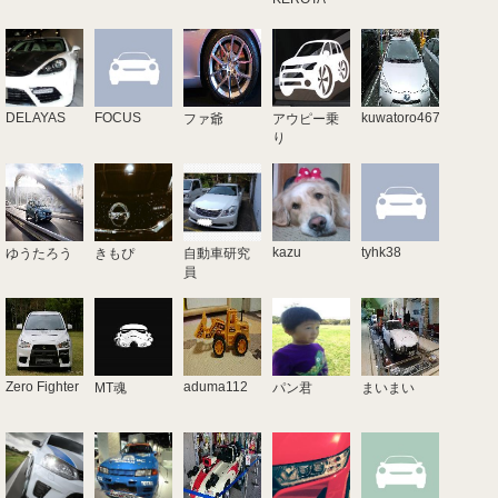
DELAYAS
FOCUS
kuwatoro4678
ファ爺
アウピー乗
り
kazu
tyhk38
ゆうたろう
きもぴ
自動車研究
員
Zero Fighter
aduma112
MT魂
パン君
まいまい