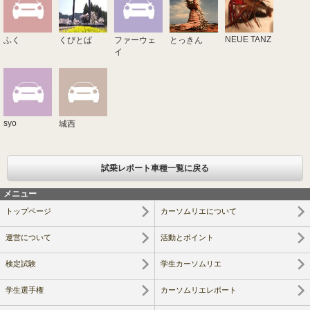
NEUE TANZ
ふく
くびとば
ファーウェ
とっきん
イ
syo
城西
試乗レポート車種一覧に戻る
メニュー
トップページ
カーソムリエについて
運営について
活動とポイント
検定試験
学生カーソムリエ
学生選手権
カーソムリエレポート