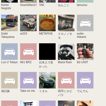
Kohei
GranGilles27
TAK
tanuzou
せんごく
Negishi
Daiki
w203
METAFIVE
yuiko
クロノノモ
Takayama
mikami
モ
Luv U Tokiyo
#61 BRZ
Black Rain
B2-UNIT
日本人で良
かった
Take on me
旭日旗
トオル
両手にカピ
でんでん
バラ