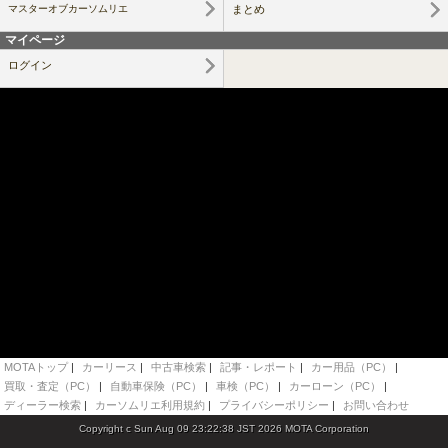
マスターオブカーソムリエ
まとめ
マイページ
ログイン
MOTAトップ
|
カーリース
|
中古車検索
|
記事・レポート
|
カー用品（PC）
|
買取・査定（PC）
|
自動車保険（PC）
|
車検（PC）
|
カーローン（PC）
|
ディーラー検索
|
カーソムリエ利用規約
|
プライバシーポリシー
|
お問い合わせ
Copyright c Sun Aug 09 23:22:38 JST 2026 MOTA Corporation