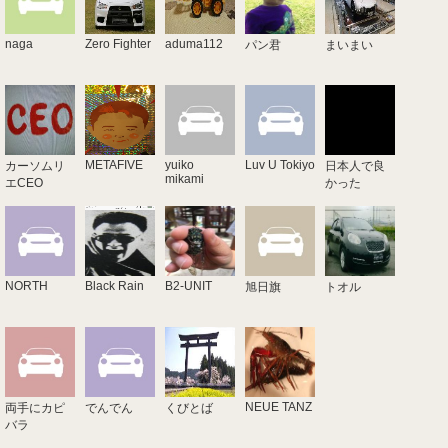
naga
Zero Fighter
aduma112
パン君
まいまい
METAFIVE
yuiko
Luv U Tokiyo
カーソムリ
日本人で良
mikami
エCEO
かった
NORTH
Black Rain
B2-UNIT
旭日旗
トオル
NEUE TANZ
両手にカピ
でんでん
くびとば
バラ