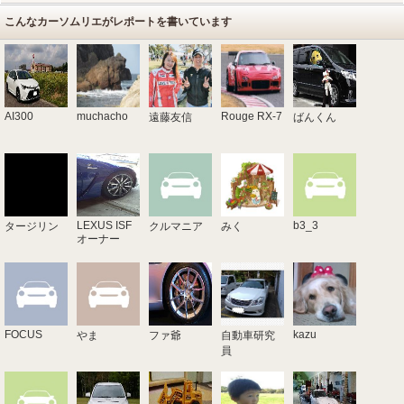
こんなカーソムリエがレポートを書いています
AI300
muchacho
Rouge RX-7
遠藤友信
ばんくん
LEXUS ISF
b3_3
タージリン
クルマニア
みく
オーナー
FOCUS
kazu
やま
ファ爺
自動車研究
員