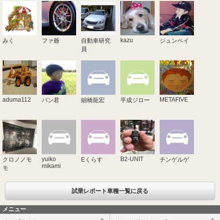
kazu
みく
ファ爺
自動車研究
ジュンペイ
員
aduma112
METAFIVE
パン君
細橋龍宏
平成ジロー
yuiko
B2-UNIT
クロノノモ
Eくらす
チンゲルゲ
mikami
モ
試乗レポート車種一覧に戻る
メニュー