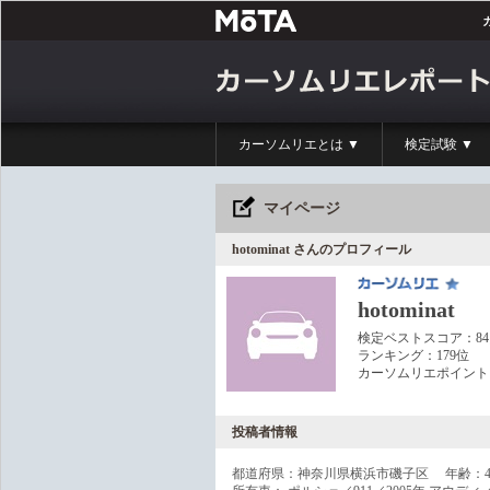
カーソムリエとは ▼
検定試験 ▼
マイページ
hotominat さんのプロフィール
hotominat
検定ベストスコア：84
ランキング：179位
カーソムリエポイン
投稿者情報
都道府県：神奈川県横浜市磯子区 年齢：4