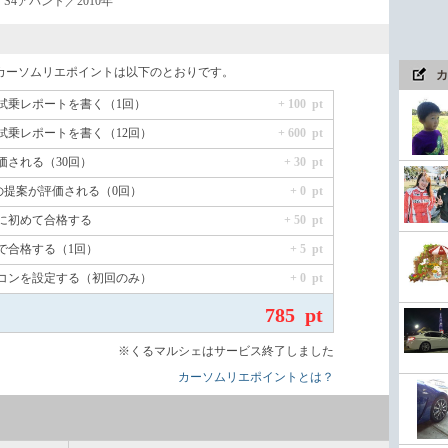
S4アバント／2010年
カーソムリエポイントは以下のとおりです。
カ
試乗レポートを書く（1回）
+ 100 pt
試乗レポートを書く（12回）
+ 600 pt
価される（30回）
+ 30 pt
の提案が評価される（0回）
+ 0 pt
に初めて合格する
+ 50 pt
で合格する（1回）
+ 5 pt
コンを設定する（初回のみ）
+ 0 pt
785 pt
※くるマルシェはサービス終了しました
カーソムリエポイントとは？