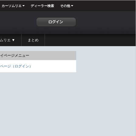
カーソムリエ
ディーラー検索
その他
ムリエ ▼
まとめ
イページメニュー
ページ（ログイン）