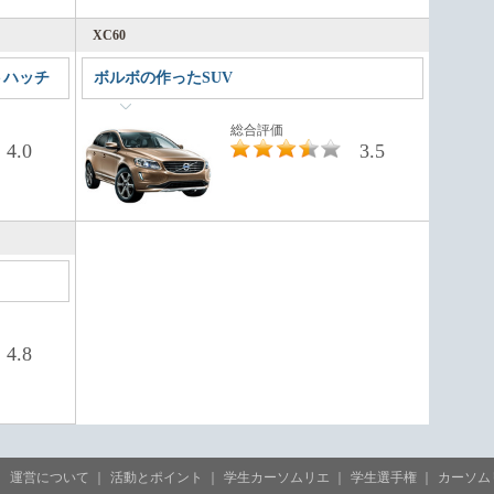
XC60
トハッチ
ボルボの作ったSUV
総合評価
4.0
3.5
4.8
運営について
活動とポイント
学生カーソムリエ
学生選手権
カーソム