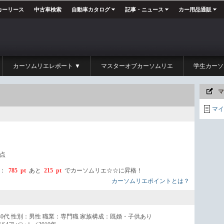
カーリース
中古車検索
自動車カタログ
記事・ニュース
カー用品通販
カーソムリエレポート ▼
マスターオブカーソムリエ
学生カーソ
マ
マイ
点
ト：
785 pt
あと
215 pt
でカーソムリエ☆☆に昇格！
カーソムリエポイントとは？
0代 性別：男性 職業：専門職 家族構成：既婚・子供あり