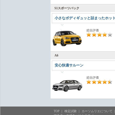
S1スポーツバック
小さなボディギュッと詰まったホッ
総合評価
A6
安心快適サルーン
総合評価
TOP
検定試験
カーソムリエについて