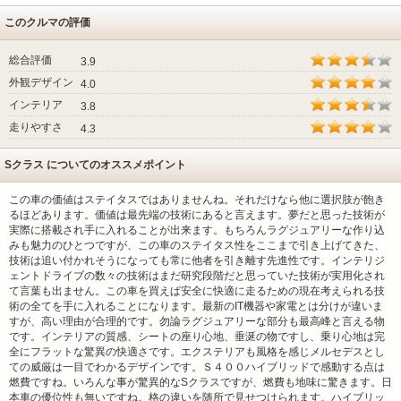
このクルマの評価
総合評価
3.9
外観デザイン
4.0
インテリア
3.8
走りやすさ
4.3
Sクラス についてのオススメポイント
この車の価値はステイタスではありませんね。それだけなら他に選択肢が飽き
るほどあります。価値は最先端の技術にあると言えます。夢だと思った技術が
実際に搭載され手に入れることが出来ます。もちろんラグジュアリーな作り込
みも魅力のひとつですが、この車のステイタス性をここまで引き上げてきた、
技術は追い付かれそうになっても常に他者を引き離す先進性です。インテリジ
ェントドライブの数々の技術はまだ研究段階だと思っていた技術が実用化され
て言葉も出ません。この車を買えぱ安全に快適に走るための現在考えられる技
術の全てを手に入れることになります。最新のIT機器や家電とは分けが違いま
すが、高い理由が合理的です。勿論ラグジュアリーな部分も最高峰と言える物
です。インテリアの質感、シートの座り心地、垂涎の物ですし、乗り心地は完
全にフラットな驚異の快適さです。エクステリアも風格を感じメルセデスとし
ての威厳は一目でわかるデザインです。Ｓ４００ハイブリッドで感動する点は
燃費ですね。いろんな事が驚異的なSクラスですが、燃費も地味に驚きます。日
本車の優位性も無いですね。格の違いを随所で見せつけられます。ハイブリッ