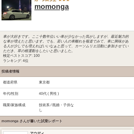
momonga
車が大好きです。ここ十数年位いい車が少なかった気がしますが、最近魅力的
な車が増えたと思います。でも、若い人の車離れを報道でみて、車に興味があ
る人が少しでも増えればいいなぁと思って、カーソムリエ活動に参加させてい
ただき、草の根運動をしたいと思いました。
検定ベストスコア: 100
ランキング: 4位
投稿者情報
都道府県
東京都
年代/性別
40代 ( 男性 )
職業/家族構成
技術系 / 既婚・子供な
し
momonga さんが書いた試乗レポート
アウディ