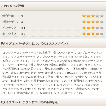
このクルマの評価
総合評価
3.3
外観デザイン
4.0
インテリア
3.1
走りやすさ
3.7
Fタイプコンバーチブル についてのオススメポイント
ロングノーズショートデッキの古典的で美しいジャガーらしいプロポーション
です。リアスポイラーやドアノブなどボディーをすっきりさせる為のギミック
も心をくすぐります。インテリアはスパルタンな走りを連想させるデザインで
す。シートはホールド性の高いもので運転には適していますが、ラグジュアリ
ーな雰囲気は少ないと思います。乗り心地は硬いです。不快な硬さでは無いで
すが、走りの為だけに鍛え上げたかの硬さです。3.0SCエンジンはそれほど高
回転型ではありませんが気持ちよく回り、音もスポーティな音になっています
ので、低速域から走りの雰囲気は高まります。パワーも普通の人には十分なパ
ワーです。ラグジュアリーなイメージのあるコンバーチブルという車ですが、
とてもスパルタンな仕上がりです。あとドランクですが、容量が少ないです
ね。いくら贅沢な車と言っても荷室はもう少し必要でしょうね。
Fタイプコンバーチブル についての不満な点