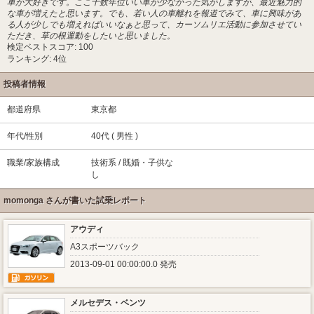
車が大好きです。ここ十数年位いい車が少なかった気がしますが、最近魅力的
な車が増えたと思います。でも、若い人の車離れを報道でみて、車に興味があ
る人が少しでも増えればいいなぁと思って、カーソムリエ活動に参加させてい
ただき、草の根運動をしたいと思いました。
検定ベストスコア: 100
ランキング: 4位
投稿者情報
都道府県
東京都
年代/性別
40代 ( 男性 )
職業/家族構成
技術系 / 既婚・子供な
し
momonga さんが書いた試乗レポート
アウディ
A3スポーツバック
2013-09-01 00:00:00.0 発売
メルセデス・ベンツ