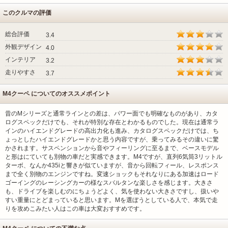
このクルマの評価
総合評価
3.4
外観デザイン
4.0
インテリア
3.2
走りやすさ
3.7
M4クーペ についてのオススメポイント
昔のMシリーズと通常ラインとの差は、パワー面でも明確なものがあり、カタ
ログスペックだけでも、それが特別な存在とわかるものでした。現在は通常ラ
インのハイエンドグレードの高出力化も進み、カタログスペックだけでは、ち
ょっとしたハイエンドグレードかと思う内容ですが、乗ってみるその違いに驚
かされます。サスペンションから音やフィーリングに至るまで、ベースモデル
と形はにていても別物の車だと実感できます。M4ですが、直列6気筒3リットル
ターボ、なんか435iと響きが似ていますが、音から回転フィール、レスポンス
まで全く別物のエンジンですね。変速ショックもそれなりにある加速はロード
ゴーイングのレーシングカーの様なスバルタンな楽しさを感じます。大きさ
も、ドライブを楽しむのにちょうどよく、気を使わない大きさですし、扱いや
すい重量にとどまっていると思います。Mを選ぼうとしている人で、本気で走
りを攻めこみたい人はこの車は大変おすすめです。