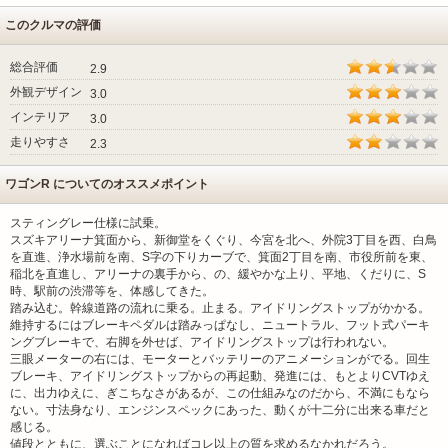
このクルマの評価
総合評価
2.9
外観デザイン
3.0
インテリア
3.0
走りやすさ
2.3
ワゴンR についてのオススメポイント
スティングレー仕様に試乗。
スズキアリーナ箕面から、新御堂をくぐり、今宮を北へ、外院3丁目を西、白鳥
を直進、浄水場前を南、S字の下りカーブで、箕面2丁目を南、市役所前を東、
稲北を直進し、アリーナの裏手から、の、緩やかな上り、平地、くだりに、S
時、駅前の渋滞等を、体感してきた。
踏み込む。幹線道路の流れに乗る。止まる。アイドリングストップがかかる。
維持するにはブレーキペダルは踏みっぱなし、ニュートラル、フット式パーキ
ングブレーキで、右脚を外せば、アイドリングストップは行われない。
三眼メーターの右には、モーターとバッテリーのアニメーションがでる。回生
ブレーキ、アイドリングストップからの再起動、発進には、もとよりCVTゆえ
に、出力ゆえに、ぎこちなさがあるが、この仕組みなのだから、不満にもなら
ない。寸法身なり、エンジンスペックにあった、動くが十二分に出来る車だと
感じる。
値段とともに、選ぶことになればコレ以上の質を求めるなかれだろう。