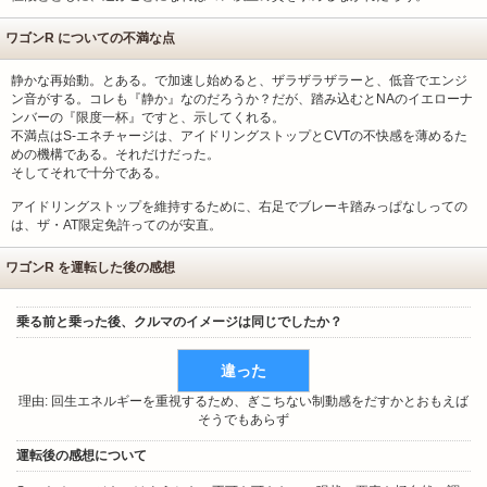
ワゴンR についての不満な点
静かな再始動。とある。で加速し始めると、ザラザラザラーと、低音でエンジ
ン音がする。コレも『静か』なのだろうか？だが、踏み込むとNAのイエローナ
ンバーの『限度一杯』ですと、示してくれる。
不満点はS-エネチャージは、アイドリングストップとCVTの不快感を薄めるた
めの機構である。それだけだった。
そしてそれで十分である。
アイドリングストップを維持するために、右足でブレーキ踏みっぱなしっての
は、ザ・AT限定免許ってのが安直。
ワゴンR を運転した後の感想
乗る前と乗った後、クルマのイメージは同じでしたか？
違った
理由: 回生エネルギーを重視するため、ぎこちない制動感をだすかとおもえば
そうでもあらず
運転後の感想について