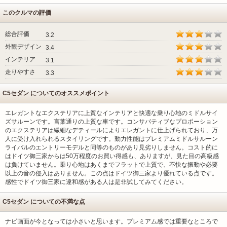
このクルマの評価
総合評価
3.2
外観デザイン
3.4
インテリア
3.1
走りやすさ
3.3
C5セダン についてのオススメポイント
エレガントなエクステリアに上質なインテリアと快適な乗り心地のミドルサイ
ズサルーンです。言葉通りの上質な車です。コンサバティブなプロポーション
のエクステリアは繊細なデティールによりエレガントに仕上げられており、万
人に受け入れられるスタイリングです。動力性能はプレミアムミドルサルーン
ライバルのエントリーモデルと同等のものがあり見劣りしません。コスト的に
はドイツ御三家からは50万程度のお買い得感も、ありますが、見た目の高級感
は負けていません。乗り心地はあくまでフラットで上質で、不快な振動や必要
以上の音の侵入はありません。この点はドイツ御三家より優れている点です。
感性でドイツ御三家に違和感がある人は是非試してみてください。
C5セダン についての不満な点
ナビ画面が今となっては小さいと思います。プレミアム感では重要なところで