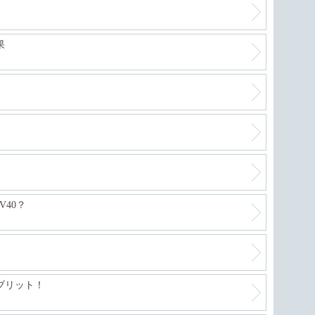
果
40？
ブリット！