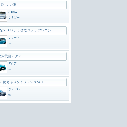
ぱりいい車
N-BOX
こすげー
なN-BOX、小さなステップワゴン
フリード
zn
の2代目アクア
アクア
zn
に使えるスタイリッシュSUV
ヴェゼル
zn
のオフローダー
ランドクルーザー300
zn