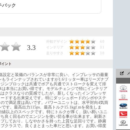
チバック
外観デザイン
4.0
3.3
インテリア
3.1
走りやすさ
3.0
ポイント
。価格設定と装備のバランスが非常に良い、インプレッサの最量
ンもラインナップされていますが1.6リッター車はリーズナブ
ンジンブロックは共通でボアも共通でストロークを変えて排
ー車は本当にお買い得です。モデルチェンジで特にインテリア
代はクラスなりの質感でしたが、新しくなったインプレッサ
リードする出来栄えです。特にダッシュボードのシボやステ
ので満足度は高いです。パワーユニットは、水平対向4気筒
今や
す。最高出力115ps、最高トルク15.1kgf.mを発生しま
平均値以上のスペックです。特にトルクが厚く、扱い易いユニ
持ち良く回るのでエンジンを使い切る事が出来ます。刷新さ
ップしており、しなやかさを持った上質な足回りです。静粛
ップクラスで、良くまとまった車だと思います。お買い得度