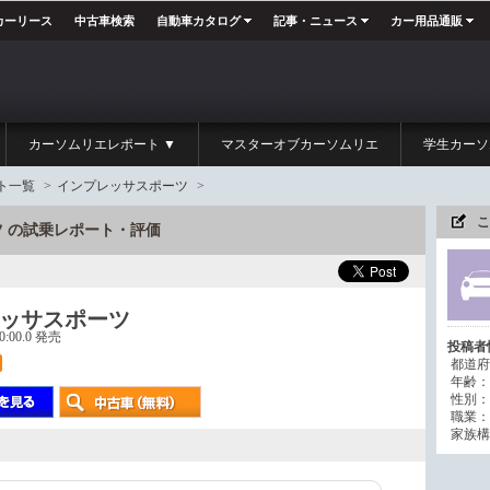
カーリース
中古車検索
自動車カタログ
記事・ニュース
カー用品通販
カーソムリエレポート ▼
マスターオブカーソムリエ
学生カーソ
ト一覧
>
インプレッサスポーツ
>
こ
 の試乗レポート・評価
ッサスポーツ
00:00.0 発売
投稿者
都道府
年齢：
性別：
職業：
家族構