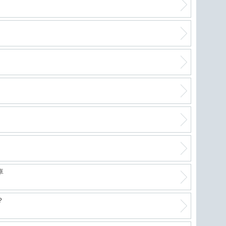
軽自
絶好
進化
フリ
車
？