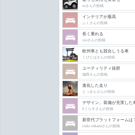
znさんの投稿
インテリアが最高
ふくさんの投稿
長く乗れる
syoさんの投稿
欧州車とも競合しうる車
くびとばさんの投稿
ユーティリティ抜群
城西さんの投稿
進化した走り
とっきんさんの投稿
デザイン、装備が充実した
Eくらすさんの投稿
新世代プラットフォームは
yuiko mikamiさんの投稿