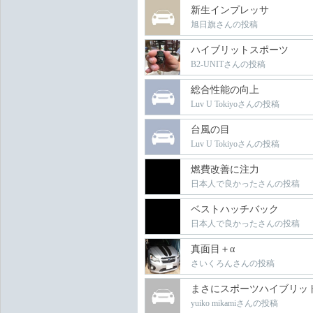
新生インプレッサ
旭日旗さんの投稿
ハイブリットスポーツ
B2-UNITさんの投稿
総合性能の向上
Luv U Tokiyoさんの投稿
台風の目
Luv U Tokiyoさんの投稿
燃費改善に注力
日本人で良かったさんの投稿
ベストハッチバック
日本人で良かったさんの投稿
真面目＋α
さいくろんさんの投稿
まさにスポーツハイブリッ
yuiko mikamiさんの投稿