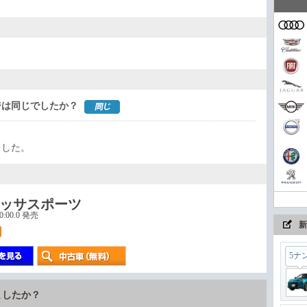
家族
コン
ジは同じでしたか？
まさ
ました。
ちょ
ッサスポーツ
00:00.0 発売
新
5ナ
ましたか？