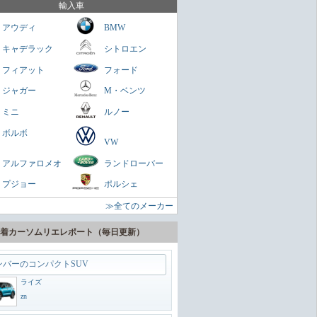
を乗せられる男のロマン
輸入車
ミニクラブマン
アウディ
BMW
ガネ
キャデラック
シトロエン
パクトスペシャリティーSUV
フィアット
フォード
ヤリスクロス
ジャガー
M・ベンツ
zn
ミニ
ルノー
に陸の巡洋艦
ボルボ
VW
ランドクルーザー300
アルファロメオ
ランドローバー
zn
プジョー
ポルシェ
うどいいSUV
≫全てのメーカー
ヴェゼル
zn
着カーソムリエレポート（毎日更新）
ンバーのコンパクトSUV
ライズ
zn