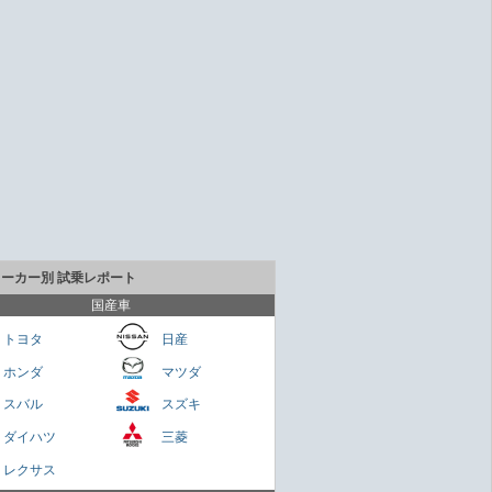
メーカー別 試乗レポート
国産車
トヨタ
日産
ホンダ
マツダ
貴重なセダンだが800万円は高いかも
スバル
スズキ
Cクラス
ダイハツ
三菱
さくらもち
レクサス