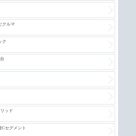
だクルマ
ック
1台
ブリッド
産Cセグメント