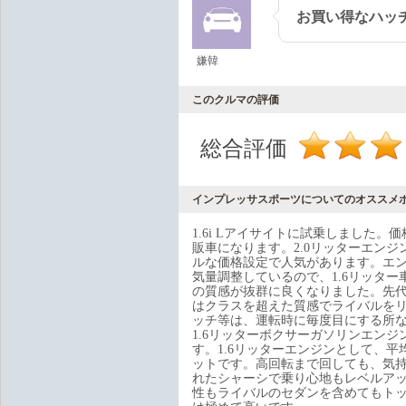
お買い得なハッ
嫌韓
このクルマの評価
総合評価
インプレッサスポーツについてのオススメ
1.6i Lアイサイトに試乗しました
販車になります。2.0リッターエンジ
ルな価格設定で人気があります。エ
気量調整しているので、1.6リッタ
の質感が抜群に良くなりました。先
はクラスを超えた質感でライバルを
ッチ等は、運転時に毎度目にする所な
1.6リッターボクサーガソリンエンジンで
す。1.6リッターエンジンとして、
ットです。高回転まで回しても、気
れたシャーシで乗り心地もレベルア
性もライバルのセダンを含めてもト