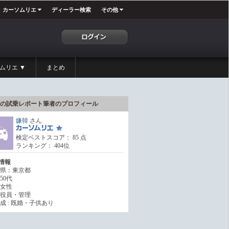
カーソムリエ
ディーラー検索
その他
ムリエ ▼
まとめ
の試乗レポート筆者のプロフィール
嫌韓
さん
検定ベストスコア： 85 点
ランキング： 404位
情報
県：東京都
50代
女性
役員・管理
成 : 既婚・子供あり