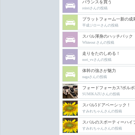
バランスを買う
reireiさんの投稿
プラットフォーム一新の成
平成ジローさんの投稿
スバル渾身のハッチバック
Whiteout さんの投稿
走りをたのしめる！
nori_vvさんの投稿
体幹の強さが魅力
nagaさんの投稿
フォードフォーカス?ボルボV
SUMIKAZUさんの投稿
スバル5ドアベーシック！
すみれちゃんさんの投稿
スバルのスポーティーハイ
すみれちゃんさんの投稿