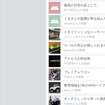
最高の日常の足として。
#61 BRZさんの投稿
トヨタとの提携が実を結ん
tanuzouさんの投稿
スタイリッシュなハッチバ
クロノノモモさんの投稿
スバルの良心が感じられる
naocarさんの投稿
アクセラの対抗馬
N55B30Aさんの投稿
プレミアムワゴン
TAKさんの投稿
降雪地域もOKの4WDハイ
znさんの投稿
キッチリしっかり作った国
Ashimoさんの投稿