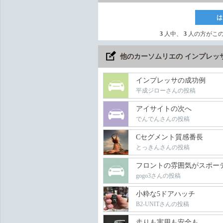
は
3
人中、
3
人の方がこ
他のカーソムリエの インプレッ
インプレッサの成功例
平成ジローさんの投稿
アイサイトの次へ
でんでんさんの投稿
Cセグメント質感番長
とっきんさんの投稿
フロントの雰囲気がスポー
gogo3さんの投稿
小粋な5ドアハッチ
B2-UNITさんの投稿
走りも実用も安全も