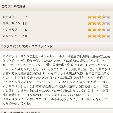
このクルマの評価
総合評価
3.7
外観デザイン
3.8
インテリア
3.6
走りやすさ
4.0
Eクラス についてのオススメポイント
ハイパフォーマンスに似合わない2リットルターボ並みの低燃費と最新の安全装
備は勿論ですが、昨年一新されたエクステリアは最大のお勧めポイントです
ね。4年でビッグチェンジなので昔の国産の様な戦略ですが、Eクラスアイデン
ティティの４灯が無くなり、パッと見でSクラスと見間違う堂々とした顔つきは
所有する満足感を更に高めます。ハイブリットの出足EV走行もそこそこ出来ま
すので、おとなしく走ったときのプレミアム感は新しい感覚ですね。巡航時に
アクセルを踏み込むとモーターアシストらしいトルクフルな加速も感じられま
す。サスペンションは日本車が欧州セダン並みと連呼するほど硬くなく、車重
も影響しているかも知れませんがストローク感のあるしなやかな脚です。静粛
性も素晴らしくドイツ車のイメージを変えて欲しくなるほどです。
価格差やプレミアム性、エコアピール等考えるとガソリン350買うんなら、こ
っちのが良いですね。