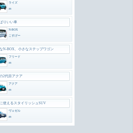
ライズ
zn
ぱりいい車
N-BOX
こすげー
なN-BOX、小さなステップワゴン
フリード
zn
の2代目アクア
アクア
zn
に使えるスタイリッシュSUV
ヴェゼル
zn
のオフローダー