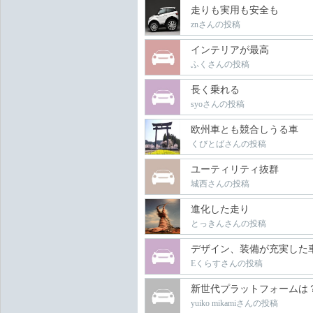
走りも実用も安全も
znさんの投稿
インテリアが最高
ふくさんの投稿
長く乗れる
syoさんの投稿
欧州車とも競合しうる車
くびとばさんの投稿
ユーティリティ抜群
城西さんの投稿
進化した走り
とっきんさんの投稿
デザイン、装備が充実した
Eくらすさんの投稿
新世代プラットフォームは
yuiko mikamiさんの投稿