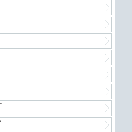
軽自
絶好
進化
車
フリ
？