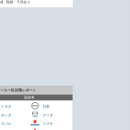
成 : 既婚・子供あり
メーカー別 試乗レポート
国産車
トヨタ
日産
ホンダ
マツダ
貴重なセダンだが800万円は高いかも
スバル
スズキ
Cクラス