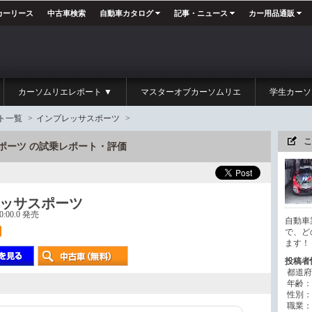
カーリース
中古車検索
自動車カタログ
記事・ニュース
カー用品通販
カーソムリエレポート ▼
マスターオブカーソムリエ
学生カーソ
ト一覧
>
インプレッサスポーツ
>
こ
スポーツ の試乗レポート・評価
ッサスポーツ
00:00.0 発売
自動車
で、ど
ます！
投稿者
都道府
年齢：
性別：
職業：