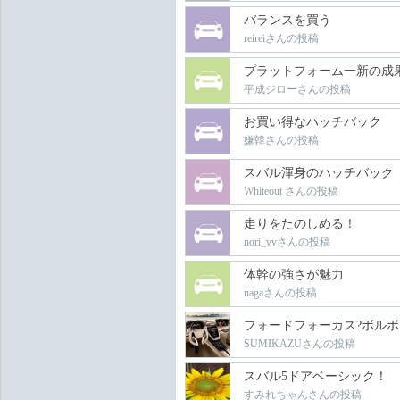
バランスを買う
reireiさんの投稿
プラットフォーム一新の成
平成ジローさんの投稿
お買い得なハッチバック
嫌韓さんの投稿
スバル渾身のハッチバック
Whiteout さんの投稿
走りをたのしめる！
nori_vvさんの投稿
体幹の強さが魅力
nagaさんの投稿
フォードフォーカス?ボルボV
SUMIKAZUさんの投稿
スバル5ドアベーシック！
すみれちゃんさんの投稿