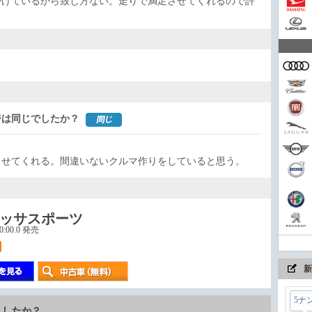
掛けているから致し方ない。走りで満足させてくれるので許
家族
コン
ジは同じでしたか？
させてくれる。間違いないクルマ作りをしていると思う。
まさ
ッサスポーツ
00:00.0 発売
ちょ
新
5ナ
ましたか？