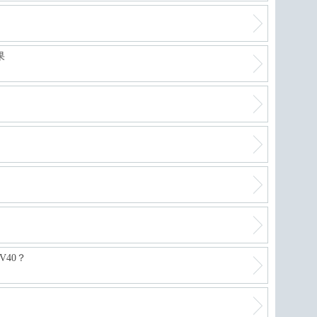
果
40？