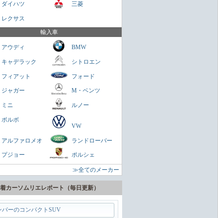
ダイハツ
三菱
さくらもち
レクサス
を乗せられる男のロマン
輸入車
ミニクラブマン
アウディ
BMW
ガネ
キャデラック
シトロエン
パクトスペシャリティーSUV
フィアット
フォード
ヤリスクロス
ジャガー
M・ベンツ
zn
ミニ
ルノー
に陸の巡洋艦
ボルボ
VW
ランドクルーザー300
アルファロメオ
ランドローバー
zn
プジョー
ポルシェ
うどいいSUV
≫全てのメーカー
ヴェゼル
zn
着カーソムリエレポート（毎日更新）
ンバーのコンパクトSUV