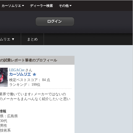
カーソムリエ
ディーラー検索
その他
ムリエ ▼
まとめ
の試乗レポート筆者のプロフィール
LEGACist
さん
検定ベストスコア： 84 点
ランキング： 199位
業界で働いています♪ メーカーではないの
のメーカーもまんべんなく紹介したいと思い
情報
県：広島県
30代
男性
技術系