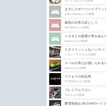
さいくろんさんの投稿
まさにスポーツハイブリッ
yuiko mikamiさんの投稿
最高の日常の足として。
#61 BRZさんの投稿
トヨタとの提携が実を結ん
tanuzouさんの投稿
スタイリッシュなハッチバ
クロノノモモさんの投稿
スバルの良心が感じられる
naocarさんの投稿
アクセラの対抗馬
N55B30Aさんの投稿
プレミアムワゴン
TAKさんの投稿
降雪地域もOKの4WDハイ