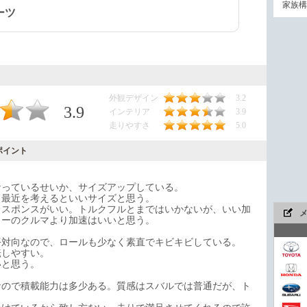
家族構
ーツ
外観デザイン
3.2
3.9
インテリア
3.9
走りやすさ
5.0
ポイント
なっているせいか、サイズアップしている。
、最近を考えるといいサイズと思う。
レスポンスがいい。トルクフルとまではいかないが、いい加
ワーのクルマより加速はいいと思う。
平対向なので、ロールも少なく素直でキビキビしている。
転しやすい。
いと思う。
なので積載能力は多少ある。質感はスバルでは普通だが、ト
今や