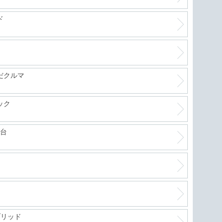
ド
だクルマ
ック
1台
ブリッド