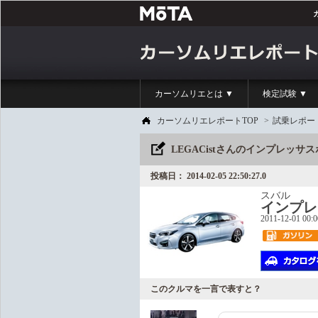
カーソムリエとは ▼
検定試験 ▼
カーソムリエレポートTOP
>
試乗レポー
LEGACistさんのインプレッサ
投稿日： 2014-02-05 22:50:27.0
スバル
インプレ
2011-12-01 00:
このクルマを一言で表すと？