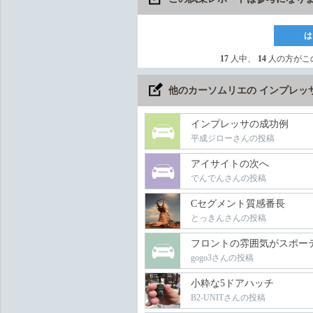
は
17
人中、
14
人の方がこ
他のカーソムリエの インプレッ
インプレッサの成功例
平成ジローさんの投稿
アイサイトの次へ
でんでんさんの投稿
Cセグメント質感番長
とっきんさんの投稿
フロントの雰囲気がスポー
gogo3さんの投稿
小粋な5ドアハッチ
B2-UNITさんの投稿