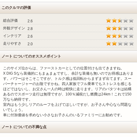
このクルマの評価
総合評価
2.6
外観デザイン
2.8
インテリア
2.6
走りやすさ
2.0
ノート についてのオススメポイント
このサイズ位からは、ファーストカーとしての位置付けも出てきますね。
X DIG Sなら装備的にもまぁまぁですし、余計な装備も無いのでお得感はありま
す。パワーはそこそこですが、トルク感は低回転からまずまず出てます。スー
パーチャージャーのお陰ですかね。四人家族でフル乗車でもストレスを感じる
ほどではないし、お父さん一人の時は軽快に走ります。リアのバタツキは結構
あるのでスポーツ走行は無理ですが、100％減税だし燃費は24km！これで150
万なら納得です。
室内はもう少しリアのルーフを上げてほしいですが、お子さん中心なら問題な
いでしょう。
車に付加価値を求めない小さなお子さんのいるファミリーにお勧めです。
ノート についての不満な点