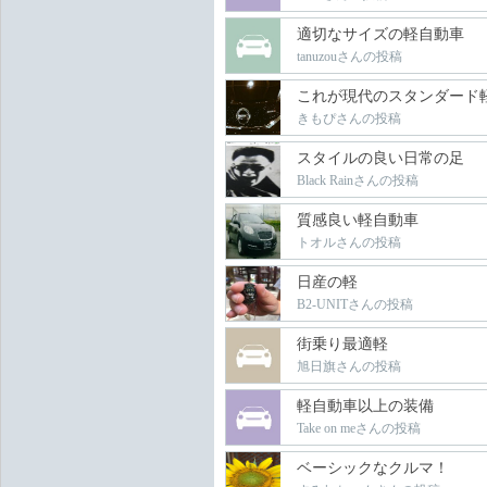
適切なサイズの軽自動車
tanuzouさんの投稿
これが現代のスタンダード
きもぴさんの投稿
スタイルの良い日常の足
Black Rainさんの投稿
質感良い軽自動車
トオルさんの投稿
日産の軽
B2-UNITさんの投稿
街乗り最適軽
旭日旗さんの投稿
軽自動車以上の装備
Take on meさんの投稿
ベーシックなクルマ！