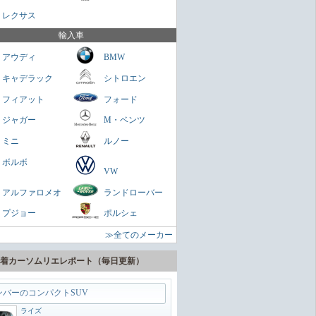
さくらもち
レクサス
を乗せられる男のロマン
輸入車
ミニクラブマン
アウディ
BMW
ガネ
キャデラック
シトロエン
パクトスペシャリティーSUV
フィアット
フォード
ヤリスクロス
ジャガー
M・ベンツ
zn
ミニ
ルノー
に陸の巡洋艦
ボルボ
VW
ランドクルーザー300
アルファロメオ
ランドローバー
zn
プジョー
ポルシェ
うどいいSUV
≫全てのメーカー
ヴェゼル
zn
着カーソムリエレポート（毎日更新）
ンバーのコンパクトSUV
ライズ