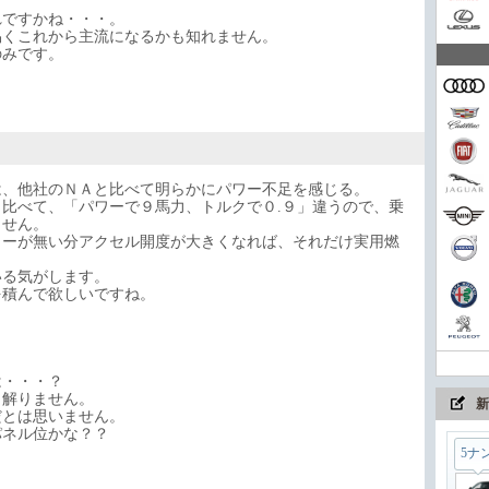
れですかね・・・。
易くこれから主流になるかも知れません。
家族
のみです。
コン
は、他社のＮＡと比べて明らかにパワー不足を感じる。
比べて、「パワーで９馬力、トルクで０.９」違うので、乗
ません。
ワーが無い分アクセル開度が大きくなれば、それだけ実用燃
まさ
いる気がします。
を積んで欲しいですね。
ちょ
は・・・？
く解りません。
新
だとは思いません。
パネル位かな？？
5ナ
ん。