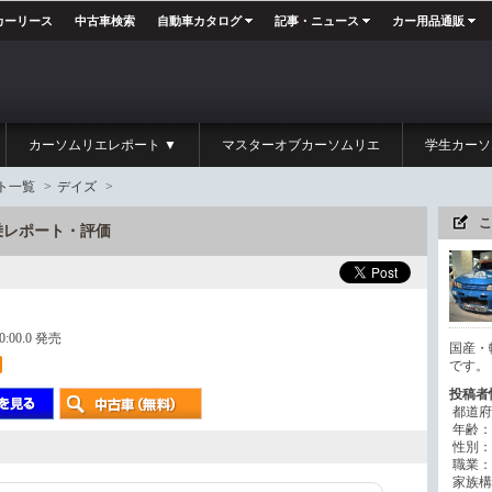
カーリース
中古車検索
自動車カタログ
記事・ニュース
カー用品通販
カーソムリエレポート ▼
マスターオブカーソムリエ
学生カーソ
ト一覧
>
デイズ
>
こ
の試乗レポート・評価
00:00.0 発売
国産・
です。
投稿者
都道府
年齢：
性別：
職業：
家族構