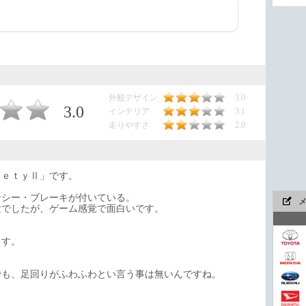
」
外観デザイン
3.0
3.0
インテリア
3.1
走りやすさ
2.0
ｆｅｔｙⅡ」です。
ンシー・ブレーキが付いている。
験でしたが、ゲーム感覚で面白いです。
ます。
でも、足回りがふわふわとい言う事は無いんですね。
今や
。