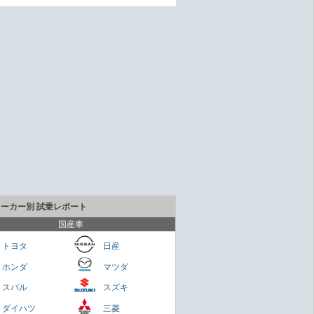
メーカー別 試乗レポート
国産車
トヨタ
日産
ホンダ
マツダ
貴重なセダンだが800万円は高いかも
スバル
スズキ
Cクラス
ダイハツ
三菱