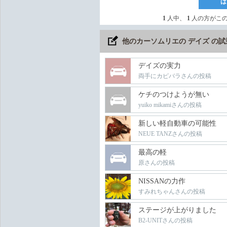
は
1
人中、
1
人の方がこ
他のカーソムリエの デイズ の
デイズの実力
両手にカピバラさんの投稿
ケチのつけようが無い
yuiko mikamiさんの投稿
新しい軽自動車の可能性
NEUE TANZさんの投稿
最高の軽
原さんの投稿
NISSANの力作
すみれちゃんさんの投稿
ステージが上がりました
B2-UNITさんの投稿