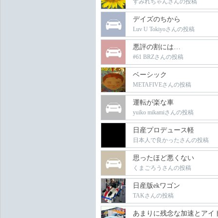
すみれちゃんさんの投稿
デイズのちから
Luv U Tokiyoさんの投稿
悪評の割には…
#61 BRZさんの投稿
ベーシック
METAFIVEさんの投稿
運転が楽な車
yuiko mikamiさんの投稿
日産プロデュース軽
日本人で良かったさんの投稿
思ったほど悪くない
くまごろうさんの投稿
日産版ekワゴン
TAKさんの投稿
あまりに残念な加速とアイ