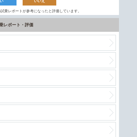
い
いいえ
の試乗レポートが参考になったと評価しています。
軽自
試乗レポート・評価
絶好
進化
フリ