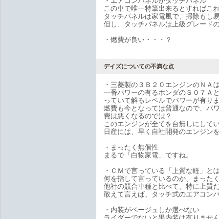
・エアコンパネルがタッチパネル
この車で唯一特筆出来るとすればこ
タッチパネルは家電風で、掃除もし
但し、タッチパネルは上級グレード
・燃費が良い・・・？
デイズについての不満な点
・三菱製の３Ｂ２０エンジンのＮＡ
一番パワーの有るホンダのＳ０７Ａと
っていて解るレベルでパワーが有り
燃費も今となっては普通なので、パ
費は悪くなるのでは？
このエンジンが全てを台無しにして
日産には、早く自社開発のエンジン
・まったく無個性
まるで「白物家電」ですね。
・ＣＭで言っている「上質な軽」と
何を指して言っているのか、まった
他社の競合車種と比べて、特に上質
敢えて言えば、タッチ式のエアコン
・内装がベージュしか選べない
ライダーでないと黒内装は有りませ