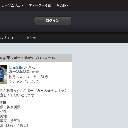
カーソムリエ
ディーラー検索
その他
ムリエ ▼
まとめ
の試乗レポート筆者のプロフィール
GranGilles27
さん
検定ベストスコア： 73 点
ランキング： 118位
輸入車問わず、スポーツカー大好きなオヤジ
 宜しくお願い致します。
情報
県：神奈川県
40代
男性
販売・接客系
成 : 既婚・子供なし