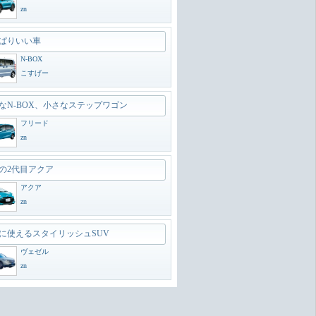
zn
ぱりいい車
N-BOX
こすげー
なN-BOX、小さなステップワゴン
フリード
zn
の2代目アクア
アクア
zn
に使えるスタイリッシュSUV
ヴェゼル
zn
のオフローダー