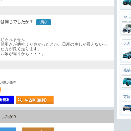
やっ
ジは同じでしたか？
感じられません。
大き
、値引きが他社より良かったとか、日産の車しか買えないっ
った方が良く走ります。
ら印象が違うかも・・・。
熟成
00:00.0 発売
万能
ましたか？
最強