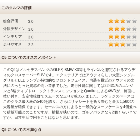
このクルマの評価
総合評価
3.0
外観デザイン
3.0
インテリア
3.0
走りやすさ
3.3
Q5 についてのオススメポイント
このQ5はメルセデスベンツのGLKやBMW X3等をライバルと想定されるアウデ
ィのクロスオーバーSUVです。エクステリアではアウディらしい大型シングル
グリルとLEDランプが特徴的なフロントフェイス、内装も最近のアウディの文
法にのっとった質感の高い造形でした。走行性能に関しては224馬力のエンジ
ンと8速ティプトロニックトランスミッションとQuattroによる4WDが、路面に
喰い付き、安定性抜群でスムーズな走りが味わえました。ラゲッジスペースは
このクラス最大級の540ℓを誇り、さらにリヤシートを折り畳むと最大1,560ℓの
大容量が確保できます。セールスの方によると一般的なスーツケースを4個並べ
て積載可能とのことですが、横幅が狭いので、ゴルフバックなら2個くらい？で
すが、日常生活で困ることはないと思います。
Q5 についての不満な点