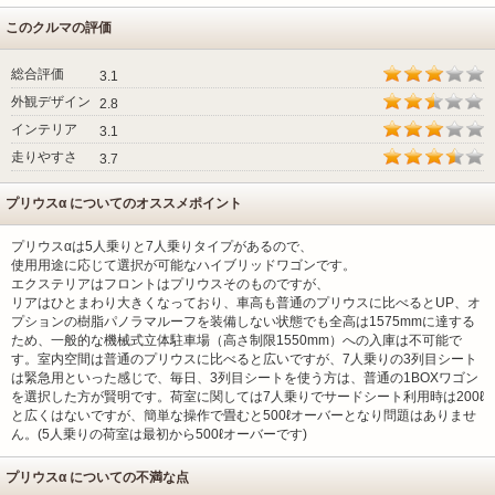
このクルマの評価
総合評価
3.1
外観デザイン
2.8
インテリア
3.1
走りやすさ
3.7
プリウスα についてのオススメポイント
プリウスαは5人乗りと7人乗りタイプがあるので、
使用用途に応じて選択が可能なハイブリッドワゴンです。
エクステリアはフロントはプリウスそのものですが、
リアはひとまわり大きくなっており、車高も普通のプリウスに比べるとUP、オ
プションの樹脂パノラマルーフを装備しない状態でも全高は1575mmに達する
ため、一般的な機械式立体駐車場（高さ制限1550mm）への入庫は不可能で
す。室内空間は普通のプリウスに比べると広いですが、7人乗りの3列目シート
は緊急用といった感じで、毎日、3列目シートを使う方は、普通の1BOXワゴン
を選択した方が賢明です。荷室に関しては7人乗りでサードシート利用時は200ℓ
と広くはないですが、簡単な操作で畳むと500ℓオーバーとなり問題はありませ
ん。(5人乗りの荷室は最初から500ℓオーバーです)
プリウスα についての不満な点