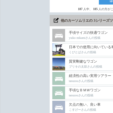
は
187
人中、
185
人の方が
他のカーソムリエの 3シリーズ
手頃サイズの快適ワゴン
yuiko mikamiさんの投稿
日本での使用に向いている
くびとばさんの投稿
質実剛健なワゴン
ブリキの太鼓さんの投稿
経済性の高い実用ツアラー
tanuzouさんの投稿
手頃なＢＭＷワゴン
tanuzouさんの投稿
欠点の無い、良い車
こすげーさんの投稿