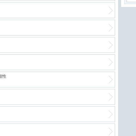
最強
軽自
絶好
相性
進化
フリ