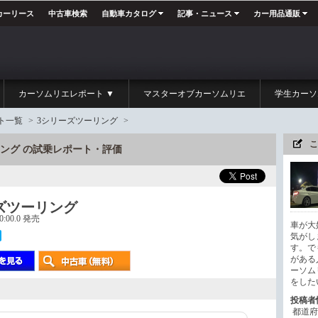
カーリース
中古車検索
自動車カタログ
記事・ニュース
カー用品通販
カーソムリエレポート ▼
マスターオブカーソムリエ
学生カーソ
ト一覧
>
3シリーズツーリング
>
こ
ーリング の試乗レポート・評価
ズツーリング
00:00.0 発売
車が大
気がし
す。で
がある
ーソム
をした
投稿者
都道府