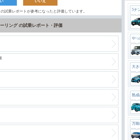
い
いいえ
5ナ
この試乗レポートが参考になったと評価しています。
ツーリング の試乗レポート・評価
やっ
車
大き
熟成
万能