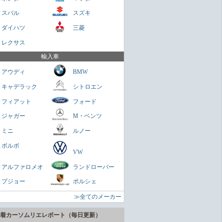
貴重なセダンだが800万円は高いかも
スバル
スズキ
Cクラス
ダイハツ
三菱
さくらもち
レクサス
を乗せられる男のロマン
輸入車
ミニクラブマン
アウディ
BMW
ガネ
キャデラック
シトロエン
パクトスペシャリティーSUV
フィアット
フォード
ヤリスクロス
ジャガー
M・ベンツ
zn
ミニ
ルノー
に陸の巡洋艦
ボルボ
VW
ランドクルーザー300
アルファロメオ
ランドローバー
zn
プジョー
ポルシェ
うどいいSUV
≫全てのメーカー
ヴェゼル
zn
着カーソムリエレポート（毎日更新）