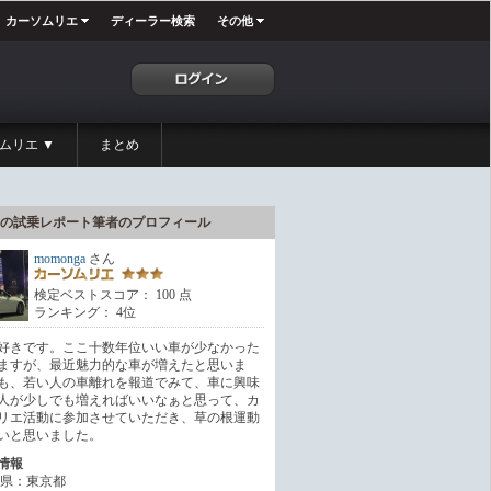
カーソムリエ
ディーラー検索
その他
ムリエ ▼
まとめ
の試乗レポート筆者のプロフィール
momonga
さん
検定ベストスコア： 100 点
ランキング： 4位
好きです。ここ十数年位いい車が少なかった
ますが、最近魅力的な車が増えたと思いま
も、若い人の車離れを報道でみて、車に興味
人が少しでも増えればいいなぁと思って、カ
リエ活動に参加させていただき、草の根運動
いと思いました。
情報
県：東京都