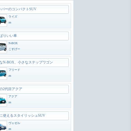
ンバーのコンパクトSUV
ライズ
zn
ぱりいい車
N-BOX
こすげー
なN-BOX、小さなステップワゴン
フリード
zn
の2代目アクア
アクア
zn
に使えるスタイリッシュSUV
ヴェゼル
zn