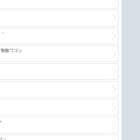
・・
下無敵ワゴン
ー
ゴン