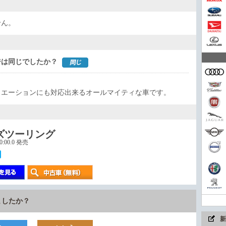
今や
せん。
家族
ジは同じでしたか？
ュエーションにも対応出来るオールマイティな車です。
コン
ズツーリング
00:00.0 発売
まさ
ちょ
ましたか？
新