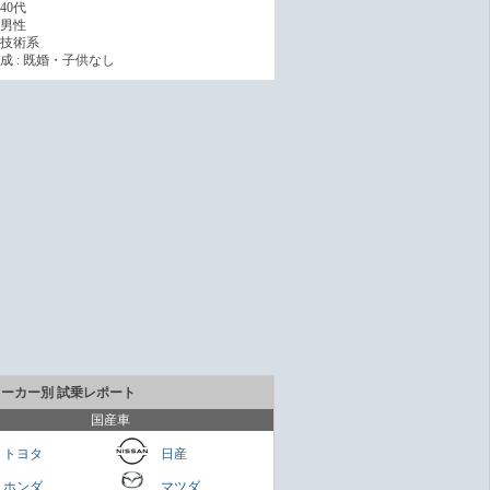
40代
男性
技術系
成 : 既婚・子供なし
メーカー別 試乗レポート
国産車
トヨタ
日産
ホンダ
マツダ