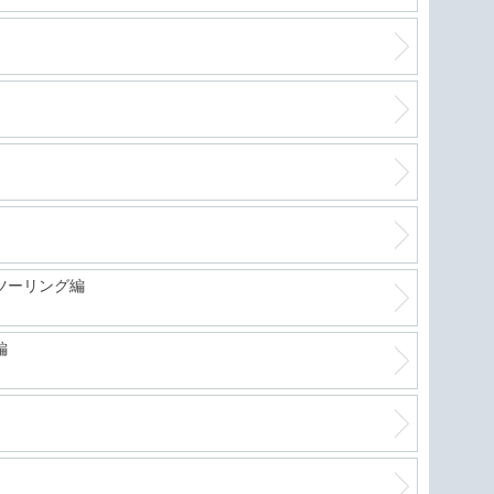
ツーリング編
編