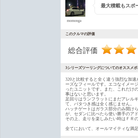
最大積載もスポ
momonga
このクルマの評価
総合評価
3シリーズツーリングについてのオススメポ
320と比較すると全く違う強烈な加
ーズなフィールです。エコなイメー
ったユニットです。また、これだけ
事はないと思います。
足回りはランフラットにまだアレル
て、バタつき感は全く感じません。
ハッチゲートはガラス部分のみ開け
が、セダンに比べたら使い勝手のア
その上、走りを楽しみたい時はＦＲ
全てにおいて、オールマイティな満