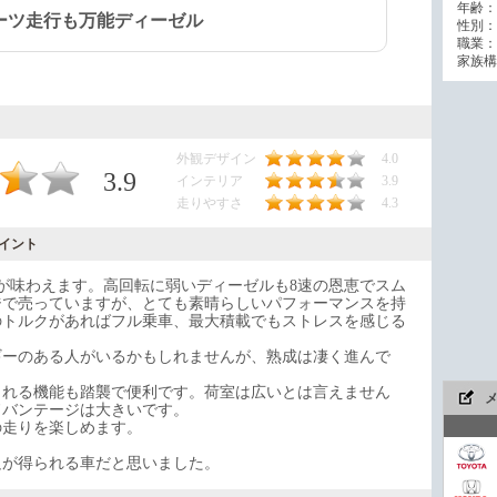
年齢：
ーツ走行も万能ディーゼル
性別：
職業：
家族構
外観デザイン
4.0
3.9
インテリア
3.9
走りやすさ
4.3
イント
速が味わえます。高回転に弱いディーゼルも8速の恩恵でスム
ジで売っていますが、とても素晴らしいパフォーマンスを持
のトルクがあればフル乗車、最大積載でもストレスを感じる
ギーのある人がいるかもしれませんが、熟成は凄く進んで
られる機能も踏襲で便利です。荷室は広いとは言えません
ドバンテージは大きいです。
の走りを楽しめます。
足が得られる車だと思いました。