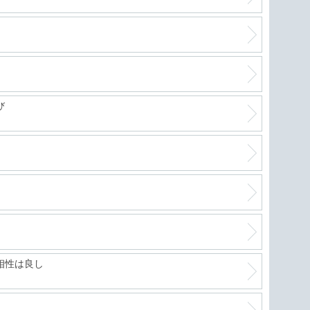
び
相性は良し