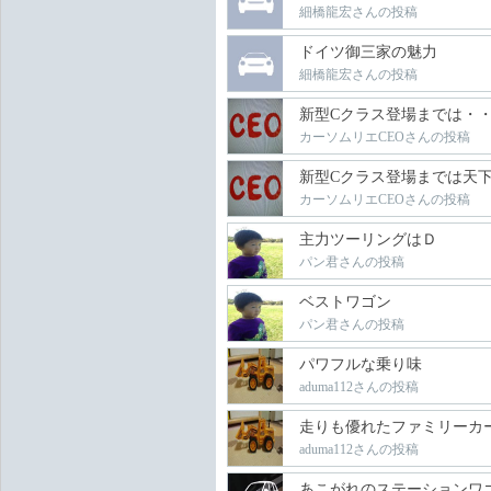
細橋龍宏さんの投稿
ドイツ御三家の魅力
細橋龍宏さんの投稿
新型Cクラス登場までは・
カーソムリエCEOさんの投稿
新型Cクラス登場までは天
カーソムリエCEOさんの投稿
主力ツーリングはＤ
パン君さんの投稿
ベストワゴン
パン君さんの投稿
パワフルな乗り味
aduma112さんの投稿
走りも優れたファミリーカ
aduma112さんの投稿
あこがれのステーションワ