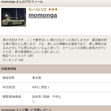
momonga さんのプロフィール
momonga
車が大好きです。ここ十数年位いい車が少なかった気がしますが、最近魅力的
な車が増えたと思います。でも、若い人の車離れを報道でみて、車に興味があ
る人が少しでも増えればいいなぁと思って、カーソムリエ活動に参加させてい
ただき、草の根運動をしたいと思いました。
検定ベストスコア: 100
ランキング: 4位
投稿者情報
都道府県
東京都
年代/性別
40代 ( 男性 )
職業/家族構成
技術系 / 既婚・子供な
し
momonga さんが書いた試乗レポート