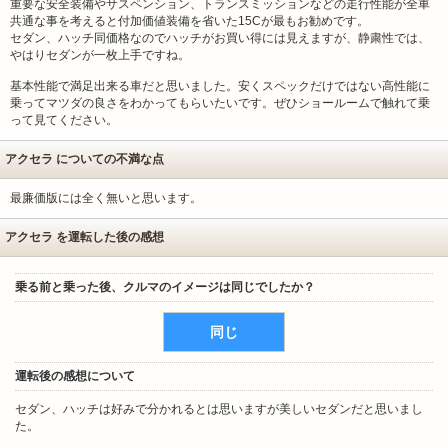
重要な安全装備やサスペンション、トランスミッションなどの走行性能が全車
共通な事を考えると付加価値装備を省いた15Cが最もお勧めです。
セダン、ハッチ同価格なのでハッチがお買い得には見えますが、静粛性では、
やはりセダンが一枚上手ですね。
基本性能で満足出来る車だと思いました。安くスペックだけではない高性能に
乗ってマツダの良さをわかってもらいたいです。ぜひショールームで触れて乗
って見てください。
アクセラ についての不満な点
最廉価版には全く無いと思います。
アクセラ を運転した後の感想
乗る前と乗った後、クルマのイメージは同じでしたか？
同じ
運転後の感想について
セダン、ハッチは好みで分かれるとは思いますが美しいセダンだと思いまし
た。