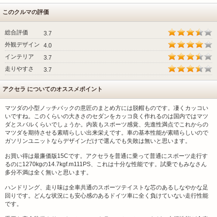
このクルマの評価
総合評価
3.7
外観デザイン
4.0
インテリア
3.7
走りやすさ
3.7
アクセラ についてのオススメポイント
マツダの小型ノッチバックの意匠のまとめ方には脱帽ものです。凄くカッコい
いですね。このくらいの大きさのセダンをカッコ良く作れるのは国内ではマツ
ダとスバルくらいでしょうか。内装もスポーツ感覚、先進性満点でこれからの
マツダを期待させる素晴らしい出来栄えです。車の基本性能が素晴らしいので
ガソリンユニットならデザインだけで選んでも失敗は無いと思います。
お買い得は最廉価版15Cです。アクセラを普通に乗って普通にスポーツ走行す
るのに1270kgの14.7kgf.m111PS、これは十分な性能です。試乗でもみなさん
多分不満は全く無いと思います。
ハンドリング、走り味は全車共通のスポーツテイストな芯のあるしなやかな足
回りです。どんな状況にも安心感のあるドイツ車に全く負けていない走行性能
です。