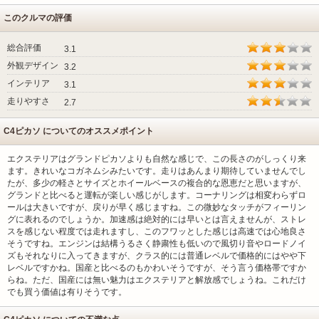
このクルマの評価
総合評価
3.1
外観デザイン
3.2
インテリア
3.1
走りやすさ
2.7
C4ピカソ についてのオススメポイント
エクステリアはグランドピカソよりも自然な感じで、この長さのがしっくり来
ます。きれいなコガネムシみたいです。走りはあんまり期待していませんでし
たが、多少の軽さとサイズとホイールベースの複合的な恩恵だと思いますが、
グランドと比べると運転が楽しい感じがします。コーナリングは相変わらずロ
ールは大きいですが、戻りが早く感じますね。この微妙なタッチがフィーリン
グに表れるのでしょうか。加速感は絶対的には早いとは言えませんが、ストレ
スを感じない程度では走れますし、このフワッとした感じは高速では心地良さ
そうですね。エンジンは結構うるさく静粛性も低いので風切り音やロードノイ
ズもそれなりに入ってきますが、クラス的には普通レベルで価格的にはやや下
レベルですかね。国産と比べるのもかわいそうですが、そう言う価格帯ですか
らね。ただ、国産には無い魅力はエクステリアと解放感でしょうね。これだけ
でも買う価値は有りそうです。