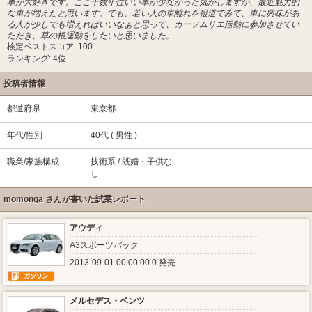
車が大好きです。ここ十数年位いい車が少なかった気がしますが、最近魅力的
な車が増えたと思います。でも、若い人の車離れを報道でみて、車に興味があ
る人が少しでも増えればいいなぁと思って、カーソムリエ活動に参加させてい
ただき、草の根運動をしたいと思いました。
検定ベストスコア: 100
ランキング: 4位
投稿者情報
都道府県
東京都
年代/性別
40代 ( 男性 )
職業/家族構成
技術系 / 既婚・子供な
し
momonga さんが書いた試乗レポート
アウディ
A3スポーツバック
2013-09-01 00:00:00.0 発売
メルセデス・ベンツ