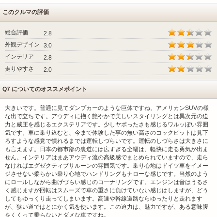
このクルマの評価
総合評価
2.8
外観デザイン
3.0
インテリア
2.8
走りやすさ
2.0
Q7 についてのオススメポイント
大きいです。普通に見てダンプカーのような巨体ですね。アメリカンSUVの様
な出で立ちです。アウディに抱く艶やかで美しいスタイリングとは異次元の迫
力と威圧を感じるエクステリアです。少しヤボったさも感じるワルッぽい雰囲
気です。車に乗り込むと、今まで体験した事の無い高さのコックピットは見下
ろすような感覚で慣れるまでは運転しづらいです。運転のしづらさは大きさに
も言えます。日本の都市部の裏道には広すぎる全幅は、軽快に走る勇気が出ま
せん。インテリアはまあアウディ流の高級感でまとめられていますので、走ら
なければエグゼクティブサルーンの雰囲気です。乗り心地はドイツ車をイメー
ジさせない柔らかい乗り心地でハンドリングもナローな感じです。当然のよう
にロールしながら曲げづらい感じのコーナリングです。エンジンは音はうるさ
く感じますが回転はスムーズで車の重さに負けていない感じはしますが、どう
してもゆっくり走ってしまいます。高速や幹線道路ならゆったりと走れます
が、狭い道ではとにかく気を使います。この迫力は、魅力ですが、ある意味腹
をくくって乗らないとダメな車ですね。