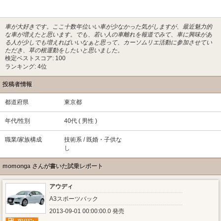
車が大好きです。ここ十数年位いい車が少なかった気がしますが、最近魅力的
な車が増えたと思います。でも、若い人の車離れを報道でみて、車に興味があ
る人が少しでも増えればいいなぁと思って、カーソムリエ活動に参加させてい
ただき、草の根運動をしたいと思いました。
検定ベストスコア: 100
ランキング: 4位
投稿者情報
都道府県
東京都
年代/性別
40代 ( 男性 )
職業/家族構成
技術系 / 既婚・子供な
し
momonga さんが書いた試乗レポート
アウディ
A3スポーツバック
2013-09-01 00:00:00.0 発売