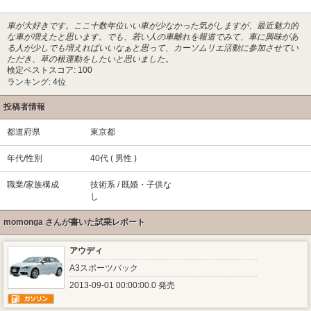
車が大好きです。ここ十数年位いい車が少なかった気がしますが、最近魅力的
な車が増えたと思います。でも、若い人の車離れを報道でみて、車に興味があ
る人が少しでも増えればいいなぁと思って、カーソムリエ活動に参加させてい
ただき、草の根運動をしたいと思いました。
検定ベストスコア: 100
ランキング: 4位
投稿者情報
都道府県
東京都
年代/性別
40代 ( 男性 )
職業/家族構成
技術系 / 既婚・子供な
し
momonga さんが書いた試乗レポート
アウディ
A3スポーツバック
2013-09-01 00:00:00.0 発売