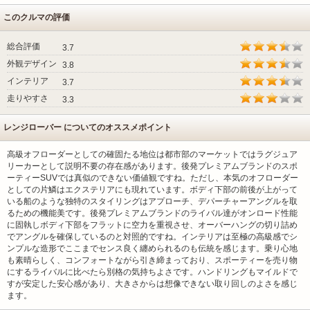
このクルマの評価
総合評価
3.7
外観デザイン
3.8
インテリア
3.7
走りやすさ
3.3
レンジローバー についてのオススメポイント
高級オフローダーとしての確固たる地位は都市部のマーケットではラグジュア
リーカーとして説明不要の存在感があります。後発プレミアムブランドのスポ
ーティーSUVでは真似のできない価値観ですね。ただし、本気のオフローダー
としての片鱗はエクステリアにも現れています。ボディ下部の前後が上がって
いる船のような独特のスタイリングはアプローチ、デパーチャーアングルを取
るための機能美です。後発プレミアムブランドのライバル達がオンロード性能
に固執しボディ下部をフラットに空力を重視させ、オーバーハングの切り詰め
でアングルを確保しているのと対照的ですね。インテリアは至極の高級感でシ
ンプルな造形でここまでセンス良く纏められるのも伝統を感じます。乗り心地
も素晴らしく、コンフォートながら引き締まっており、スポーティーを売り物
にするライバルに比べたら別格の気持ちよさです。ハンドリングもマイルドで
すが安定した安心感があり、大きさからは想像できない取り回しのよさを感じ
ます。