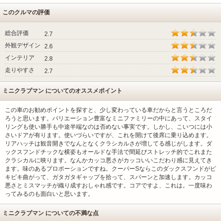
このクルマの評価
総合評価
2.7
外観デザイン
2.6
インテリア
2.8
走りやすさ
2.7
ミニクラブマン についてのオススメポイント
この車のお勧めポイントを探すと、少し変わっている車だからと言うところだ
ろうと思います。バリエーション豊富なミニファミリーの中にあって、スタイ
リングも使い勝手も中途半端なのは否めない事実です。しかし、こいつには小
さいドアが有ります。使いづらいですが、これを開けて後席に乗り込めます。
リアハッチは観音開きでなんとなくクラシカルさが増してる感じがします。ダ
ックスフンドチックな横姿もオールドな手法で間延びストレッチ的でこれまた
クラシカルに映ります。なんかカッコ悪さがカッコいいこだわり感に見えてき
ます。味のあるプロポーションですね。クーパーSならこのダックスフンドがピ
キピキ曲がって、ガタガタギャップを拾って、スパーンと加速します。カッコ
悪さとミスマッチが織り成すおしゃれ感です。コアですよ、これは。一度味わ
ってみるのも面白いと思います。
ミニクラブマン についての不満な点