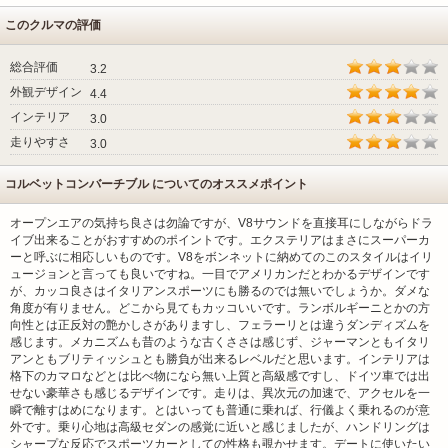
このクルマの評価
総合評価
3.2
外観デザイン
4.4
インテリア
3.0
走りやすさ
3.0
コルベットコンバーチブル についてのオススメポイント
オープンエアの気持ち良さは勿論ですが、V8サウンドを直接耳にしながらドラ
イブ出来ることがおすすめのポイントです。エクステリアはまさにスーパーカ
ーと呼ぶに相応しいものです。V8をボンネットに納めてのこのスタイルはイリ
ュージョンと言っても良いですね。一目でアメリカンだとわかるデザインです
が、カッコ良さはイタリアンスポーツにも勝るのでは無いでしょうか。ダメな
角度が有りません。どこから見てもカッコいいです。ランボルギーニとかの方
向性とは正反対の艶かしさがありますし、フェラーリとは違うダンディズムを
感じます。メカニズムも昔のような古くささは感じず、ジャーマンともイタリ
アンともブリティッシュとも勝負が出来るレベルだと思います。インテリアは
格下のカマロなどとは比べ物になら無い上質と高級感ですし、ドイツ車では出
せない豪華さも感じるデザインです。走りは、異次元の加速で、アクセルを一
瞬で離すはめになります。とはいっても普通に乗れば、行儀よく乗れるのが意
外です。乗り心地は高級セダンの感覚に近いと感じましたが、ハンドリングは
シャープな反応でスポーツカーとしての性格も覗かせます。デートに使いたい