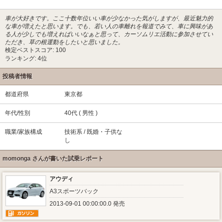
車が大好きです。ここ十数年位いい車が少なかった気がしますが、最近魅力的
な車が増えたと思います。でも、若い人の車離れを報道でみて、車に興味があ
る人が少しでも増えればいいなぁと思って、カーソムリエ活動に参加させてい
ただき、草の根運動をしたいと思いました。
検定ベストスコア: 100
ランキング: 4位
投稿者情報
都道府県
東京都
年代/性別
40代 ( 男性 )
職業/家族構成
技術系 / 既婚・子供な
し
momonga さんが書いた試乗レポート
アウディ
A3スポーツバック
2013-09-01 00:00:00.0 発売