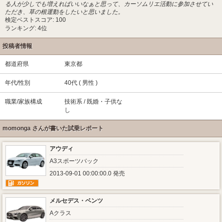
る人が少しでも増えればいいなぁと思って、カーソムリエ活動に参加させてい
ただき、草の根運動をしたいと思いました。
検定ベストスコア: 100
ランキング: 4位
投稿者情報
都道府県
東京都
年代/性別
40代 ( 男性 )
職業/家族構成
技術系 / 既婚・子供な
し
momonga さんが書いた試乗レポート
アウディ
A3スポーツバック
2013-09-01 00:00:00.0 発売
メルセデス・ベンツ
Aクラス