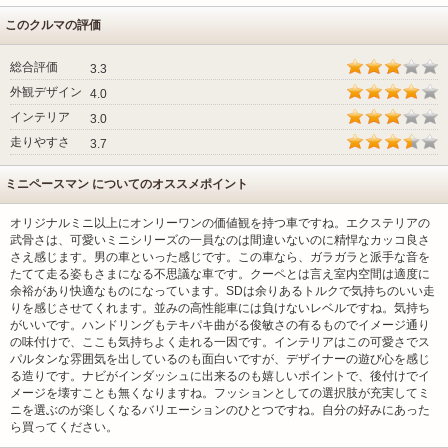
このクルマの評価
総合評価
3.3
外観デザイン
4.0
インテリア
3.0
走りやすさ
3.7
ミニペースマン についてのオススメポイント
オリジナルミニ以上にオンリーワンの価値観を持つ車ですね。エクステリアの
武骨さは、可愛いミニシリーズの一員なのは間違いないのに精悍なカッコ良さ
さえ感じます。男の車といった感じです。この車なら、ガラガラと派手な音を
たてて走る姿もさまになる不思議な車です。クーペとは言え室内空間は適度に
余裕があり快適なものになっています。SDは余りあるトルクで気持ちのいい走
りを感じさせてくれます。並みの高性能車には負けないレベルですね。気持ち
がいいです。ハンドリングもテキパキ曲がる俊敏さの有るものでイメージ通り
の味付けで、ここも気持ちよく走れる一因です。インテリアはこの可愛さでス
パルタンな雰囲気を出しているのも面白いですが、デザイナーの遊び心を感じ
る造りです。ナビがインダッシュに出来るのも嬉しいポイントで、後付けでイ
メージを壊すことも無くなりますね。フッションとしての選択肢が充実してミ
ニを選ぶのが楽しくなるバリエーションのひとつですね。自分の好みにあった
ら買ってください。