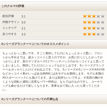
このクルマの評価
総合評価
3.1
外観デザイン
3.0
インテリア
3.1
走りやすさ
3.3
4シリーズグランクーペ についてのオススメポイント
ちょっとかっこ悪いです。すごく期待してたのにちょっとカッコ悪い。フロン
トから半分までは、超カッコイイと思うのですが、お尻に行くにしたがってが
っかりします。昔のマツダカペラ5ドアハッチバックのがカッコイイよと思って
しまいました。期待してただけにショックもひとしおです。6シリーズグランク
ーペもガッカリしたけどそれ以上です。でも、5シリーズや3シリーズやX4やX6
などカッコイイ車がいっぱあるBMWには次モデルを期待します。モデル末期の
A5スポーツバックにも負けてます。走りは気持ちいいですよ。６気筒の胸のす
くような回転と感性に忠実なパワー特性は、ならではのものですし、コーナリ
ングも曲がるだけで楽しくなります。実車をみて気に入ったら買ってくださ
い。
4シリーズグランクーペ についての不満な点