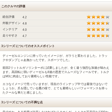
このクルマの評価
総合評価
4.2
外観デザイン
4.8
インテリア
4.0
走りやすさ
4.7
3シリーズ についてのオススメポイント
ディーゼルエンジンに持っていたイメージが、ガラリと変わりました。トラッ
クやダンプじゃあ無かったです。スポーツでした。
前回2リットルガソリンターボに試乗しましたが、全く違う強烈な加速が味わえ
ます。高回転に弱いディーゼルも8速の恩恵でスムーズなフィールです。トルク
はM3に肉迫しており素晴らしい性能です。
エコなイメージで売っていますが、現在のラインナップ中では最強ではないで
しょうか。爪を隠している鷹の様で、とても素晴らしいパフォーマンスを持っ
たクールな車だと感じました。
3シリーズ についての不満な点