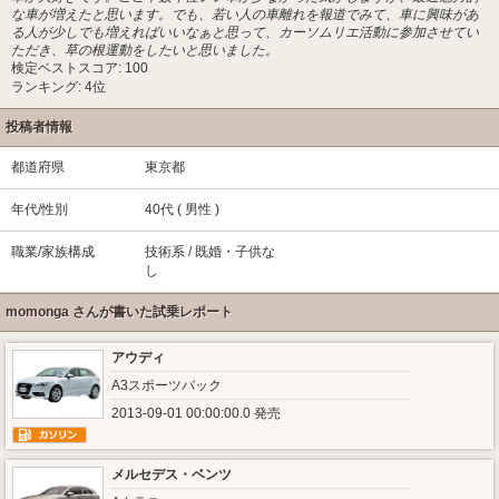
な車が増えたと思います。でも、若い人の車離れを報道でみて、車に興味があ
る人が少しでも増えればいいなぁと思って、カーソムリエ活動に参加させてい
ただき、草の根運動をしたいと思いました。
検定ベストスコア: 100
ランキング: 4位
投稿者情報
都道府県
東京都
年代/性別
40代 ( 男性 )
職業/家族構成
技術系 / 既婚・子供な
し
momonga さんが書いた試乗レポート
アウディ
A3スポーツバック
2013-09-01 00:00:00.0 発売
メルセデス・ベンツ