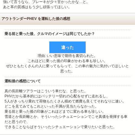
強いて言うなら、ブレーキが少々甘かったかな…と。
あと革の質感はもう少し頑張ってほしい。
アウトランダーPHEV を運転した後の感想
乗る前と乗った後、クルマのイメージは同じでしたか？
違った
理由: いい意味で期待を裏切られた。
これほどに乗った後の印象がかわる車も珍しい。
ぜひともたくさんの人に乗ってもらって、この車の魅力に気付いてほしいと
思った。
運転後の感想について
真の長距離ツアラーはこういう車だな、と思った。
PHVだから基本的にはバッテリー切れの心配をせずに走れるし、
5人がきっちり乗れて荷物もたくさん積めて燃費も良くてそれなりに速い。
どこを見てみてもこれといった不満が見当たらなかった。
乗る前と乗った後の印象がこれほどまでに変わる車も珍しい。
雪道とか長距離とか、そういったシチュエーションでこそ真価を発揮する車
だと思うので、
できることならばそういったシチュエーションで乗りたいと思った。