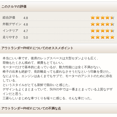
このクルマの評価
総合評価
4.8
外観デザイン
4.8
インテリア
4.7
走りやすさ
5.0
アウトランダーPHEV についてのオススメポイント
本当にいい車です。後席のレッグスペースは大型セダンよりも広く、
荷物もたくさん積めて、燃費もとてもいい。
モーターだけで基本的に走っているが、動力性能には全く不満がない。
椅子の出来も絶妙で、長距離走っても疲れなさそうだなという印象を受けた。
なによりも、エンジンはあくまでもサブで、モーターのアシストのために存在
している、
というスタイルがとても新鮮で面白いと感じた。
デザインもよくまとまっていて、SUVの中では一番まとまっている上質なデザ
インだと思う。
三菱らしいまじめな車づくりを端々に感じる、そんな車だった。
アウトランダーPHEV についての不満な点