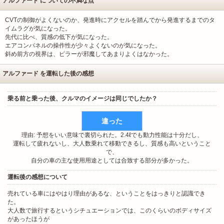
アルファード についての不満な点
CVTの制御がよくないのか、発進時にアクセルを踏んでから発進するまでのタ
イムラグが気になった。
先代に比べ、質感の低下が気になった。
エアコンパネルの操作性が少々よくないのが気になった。
斜め前方の視界は、ピラーが邪魔してあまりよくはなかった。
アルファード を運転した後の感想
乗る前と乗った後、クルマのイメージは同じでしたか？
違った
理由: 予想をいい意味で裏切られた。2.4ℓでも動力性能は十分だし、
運転して疲れないし、大人数乗れて移動できるし、質感も高いということ
で、
自分の車の主な使用用途としては合致する部分が多かった。
運転後の感想について
売れている車にはやはり理由があるな、ということをはっきりと認識でき
た。
大人数で旅行するというシチュエーションでは、このくらいのボディサイズ
があったほうが