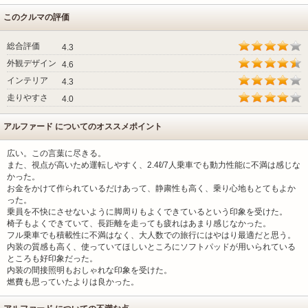
このクルマの評価
総合評価
4.3
外観デザイン
4.6
インテリア
4.3
走りやすさ
4.0
アルファード についてのオススメポイント
広い。この言葉に尽きる。
また、視点が高いため運転しやすく、2.4ℓ/7人乗車でも動力性能に不満は感じな
かった。
お金をかけて作られているだけあって、静粛性も高く、乗り心地もとてもよか
った。
乗員を不快にさせないように脚周りもよくできているという印象を受けた。
椅子もよくできていて、長距離を走っても疲れはあまり感じなかった。
フル乗車でも積載性に不満はなく、大人数での旅行にはやはり最適だと思う。
内装の質感も高く、使っていてほしいところにソフトパッドが用いられている
ところも好印象だった。
内装の間接照明もおしゃれな印象を受けた。
燃費も思っていたよりは良かった。