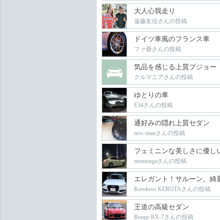
大人心我走り
遠藤友信さんの投稿
ドイツ車風のフランス車
ファ爺さんの投稿
気品を感じる上質プジョー
クルマニアさんの投稿
ゆとりの車
E34さんの投稿
通好みの隠れ上質セダン
new-mauさんの投稿
フェミニンな美しさに優し
momongaさんの投稿
エレガント！サルーン。綺
Kerokero KEROTAさんの投稿
王道の高級セダン
Rouge RX-7さんの投稿