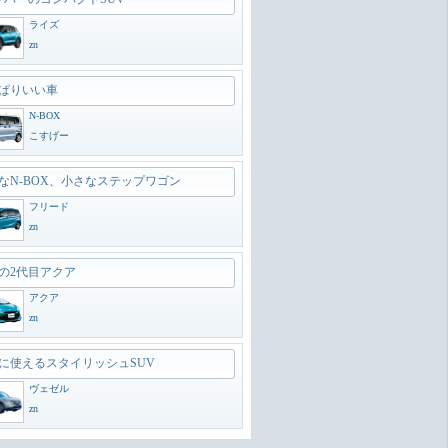
ライズ
zn
ぱりいい車
N-BOX
こすげー
なN-BOX、小さなステップワゴン
フリード
zn
の2代目アクア
アクア
zn
に使えるスタイリッシュSUV
ヴェゼル
zn