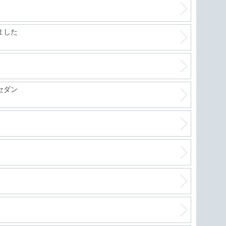
ました
セダン