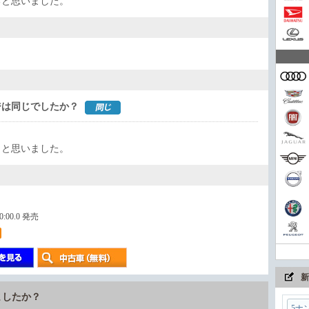
ると思いました。
？
家族
ジは同じでしたか？
コン
、と思いました。
まさ
00:00.0 発売
ちょ
新
ましたか？
5ナ