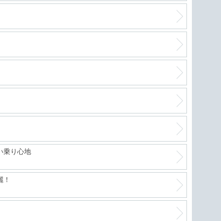
い乗り心地
麗！