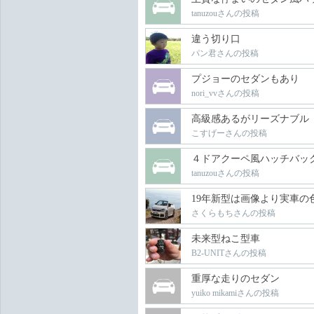
tanuzouさんの投稿
違う切り口
パン君さんの投稿
プジョーのセダンもあり
nori_vvさんの投稿
高級感あるがリーズナブル
こすげーさんの投稿
４ドアクーペ風ハッチバッ
tanuzouさんの投稿
19年新型は画像より実車の
さくらもちさんの投稿
未来型ねこ型車
B2-UNITさんの投稿
重厚な走りのセダン
yuiko mikamiさんの投稿