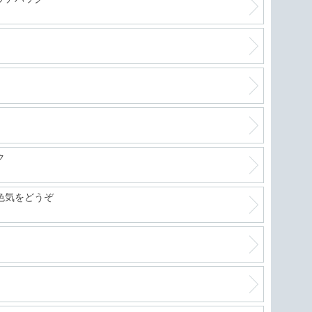
最強
軽自
絶好
ク
色気をどうぞ
進化
フリ