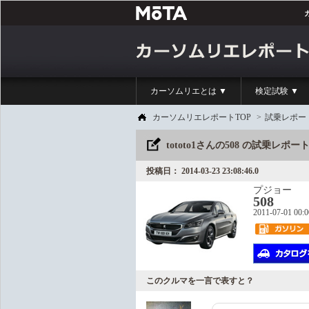
カーソムリエとは ▼
検定試験 ▼
カーソムリエレポートTOP
>
試乗レポー
tototo1さんの508 の試乗レポ
投稿日： 2014-03-23 23:08:46.0
プジョー
508
2011-07-01 00:
このクルマを一言で表すと？