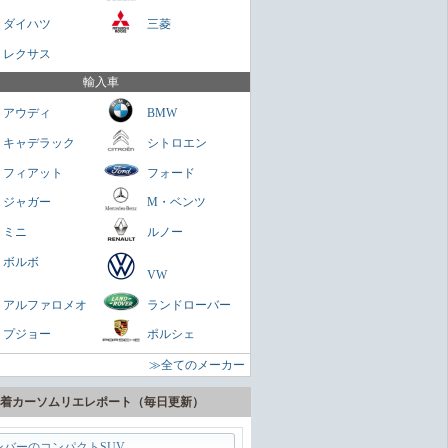
Cクラス
ダイハツ
三菱
さくらもち
レクサス
を乗せられる男のロマン
輸入車
ミニクラブマン
アウディ
BMW
ガネ
キャデラック
シトロエン
パクトスペシャリティーSUV
フィアット
フォード
ヤリスクロス
ジャガー
M・ベンツ
zn
ミニ
ルノー
に陸の巡洋艦
ボルボ
VW
ランドクルーザー300
アルファロメオ
ランドローバー
zn
プジョー
ポルシェ
うどいいSUV
≫全てのメーカー
ヴェゼル
zn
着カーソムリエレポート（毎日更新）
ンバーのコンパクトSUV