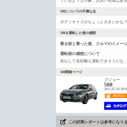
ているような印象。お買い得感はあ
508についての不満な点
ボディサイズがちょっと大きいかな
508を運転した後の感想
乗る前と乗った後、クルマのイメー
運転後の感想について
安心して長距離も運転できそうだな
508関連ページ
プジョー
508
2011-07-01 00:
この試乗レポートは参考になり