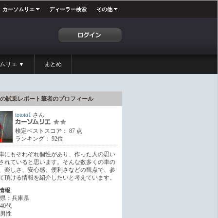
カーソムリエ
ディーラー検索
その他
ムリエ ▼
まとめ
の試乗レポート筆者のプロフィール
tototo1
さん
検定ベストスコア： 87 点
ランキング： 92位
車にもそれぞれ個性があり、作った人の思い
されていると思います。そんな数多くの車の
、楽しさ、安心感、便利さなどの観点で、参
て頂ける情報を紹介したいと考えています。
情報
県：兵庫県
40代
男性