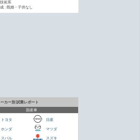
技術系
成 : 既婚・子供なし
メーカー別 試乗レポート
国産車
トヨタ
日産
ホンダ
マツダ
貴重なセダンだが800万円は高いかも
スバル
スズキ