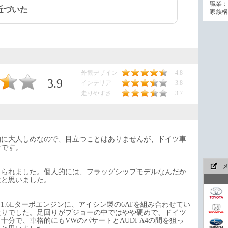
職業：
近づいた
家族構
外観デザイン
4.8
3.9
インテリア
3.8
走りやすさ
3.7
的に大人しめなので、目立つことはありませんが、ドイツ車
ンです。
じられました。個人的には、フラッグシップモデルなんだか
はと思いました。
た1.6Lターボエンジンに、アイシン製の6ATを組み合わせてい
走りでした。足回りがプジョーの中ではやや硬めで、ドイツ
分で、車格的にもVWのパサートとAUDI A4の間を狙っ
今や