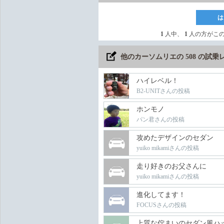
は
1
人中、
1
人の方がこ
他のカーソムリエの 508 の試
ハイレベル！
B2-UNITさんの投稿
ホンモノ
パン君さんの投稿
攻めたデザインのセダン
yuiko mikamiさんの投稿
走り好きのお父さんに
yuiko mikamiさんの投稿
進化してます！
FOCUSさんの投稿
上質な佇まいのセダン風ハ