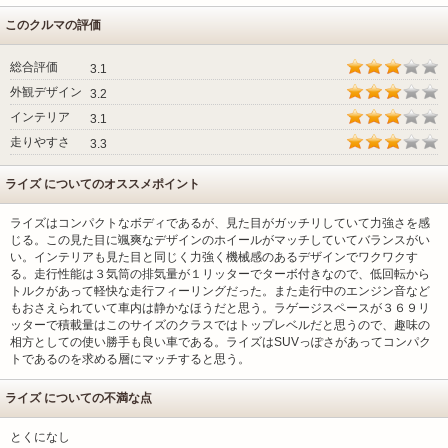
このクルマの評価
総合評価
3.1
外観デザイン
3.2
インテリア
3.1
走りやすさ
3.3
ライズ についてのオススメポイント
ライズはコンパクトなボディであるが、見た目がガッチリしていて力強さを感
じる。この見た目に颯爽なデザインのホイールがマッチしていてバランスがい
い。インテリアも見た目と同じく力強く機械感のあるデザインでワクワクす
る。走行性能は３気筒の排気量が１リッターでターボ付きなので、低回転から
トルクがあって軽快な走行フィーリングだった。また走行中のエンジン音など
もおさえられていて車内は静かなほうだと思う。ラゲージスペースが３６９リ
ッターで積載量はこのサイズのクラスではトップレベルだと思うので、趣味の
相方としての使い勝手も良い車である。ライズはSUVっぽさがあってコンパク
トであるのを求める層にマッチすると思う。
ライズ についての不満な点
とくになし