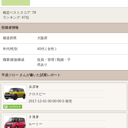
検定ベストスコア: 79
ランキング: 47位
投稿者情報
都道府県
大阪府
年代/性別
40代 ( 女性 )
職業/家族構成
役員・管理 / 既婚・子
供あり
平成ジロー さんが書いた試乗レポート
スズキ
クロスビー
2017-12-01 00:00:00.0 発売
トヨタ
ルーミー