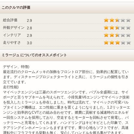
このクルマの評価
総合評価
2.9
外観デザイン
2.8
インテリア
2.9
走りやすさ
3.0
ミラージュ についてのオススメポイント
デザイン、特徴)
最近流行のクロームメッキの加飾をフロントロア部分に、効果的に配置してい
ます。ディスチャージプロジェクターライトと共に、ミラージュの個性を引き
立てています。
走行性能)
マイベックエンジンは三菱のスポーツエンジンです。バブル全盛期には、サイ
ボーグと言うサブネームを与えられて、小排気量V6エンジンでマイベック技術
を投入したミラージュも存在しました。時代は流れて、マイベックの可変バル
ブタイミング機構は、エコ性能に重きを置くようになりました。1.2リッターエ
ンジンと効率的なCVTとの組み合わせです。燃費に貢献する減速時のエネルギ
ー回生システムを採用しており、空走するとモーターを回転させて発電し、バ
ッテリーへと充電をしてくれます。ハンドリングはキビキビとした印象で、ス
テアリングインホメーションもまずまずです。乗り心地もソフトですが、高速
運転中にフラフラする挙動も無く、安心してハンドルを握る事ができます。