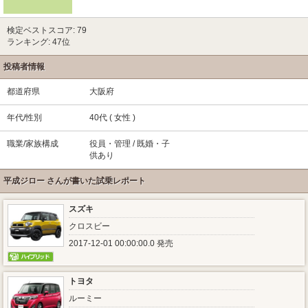
検定ベストスコア: 79
ランキング: 47位
投稿者情報
都道府県
大阪府
年代/性別
40代 ( 女性 )
職業/家族構成
役員・管理 / 既婚・子
供あり
平成ジロー さんが書いた試乗レポート
スズキ
クロスビー
2017-12-01 00:00:00.0 発売
トヨタ
ルーミー