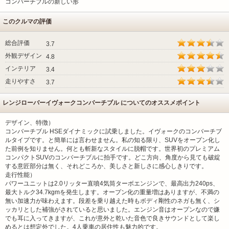
コンバーチブルの新しい形
このクルマの評価
総合評価
3.7
外観デザイン
4.8
インテリア
3.4
走りやすさ
3.7
レンジローバーイヴォークコンバーチブル についてのオススメポイント
デザイン、特徴）
コンバーチブル HSEダイナミックに試乗しました。イヴォークのコンバーチブ
ルタイプです。と簡単には言わせません。私の知る限り、SUVをオープン化し
た前例を知りません。何とも斬新なスタイルに脱帽です。世界初のプレミアム
コンパクトSUVのコンバーチブルに拍手です。どこ方向、角度から見ても破綻
する意匠部分は無く、それどころか、美しさと新しさに感心しきりです。
走行性能）
パワーユニットは2.0リッター直噴4気筒ターボエンジンで、最高出力240ps、
最大トルク34.7kgmを発生します。オープン化の重量増はありますが、不満の
無い加速力が味わえます。段差を乗り越えた時もボディ剛性のネガも無く、シ
ッカリとした補強がされていると思いました。エンジン音はオープンなので嫌
でも耳に入ってきますが、これが意外と乾いた音色で良きサウンドとして楽し
めるとは想定外でした。4人乗車の居住性も魅力的です。