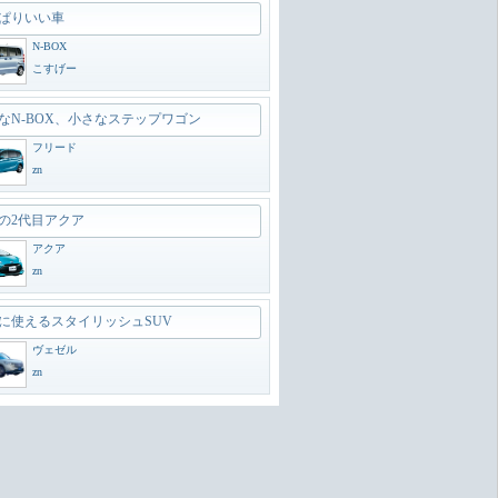
ぱりいい車
N-BOX
こすげー
なN-BOX、小さなステップワゴン
フリード
zn
の2代目アクア
アクア
zn
に使えるスタイリッシュSUV
ヴェゼル
zn
のオフローダー
ランドクルーザー300
zn