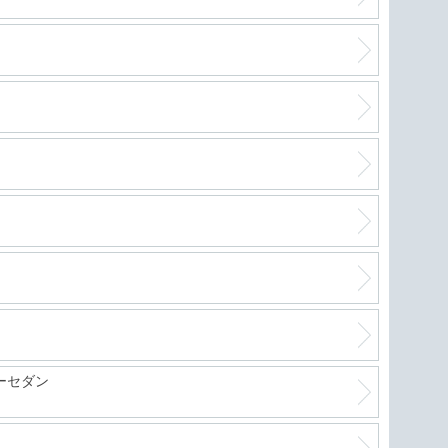
軽自
絶好
進化
フリ
ーセダン