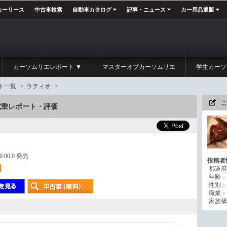
カーリース
中古車検索
自動車カタログ
記事・ニュース
カー用品通販
カーソムリエレポート ▼
マスターオブカーソムリエ
学生カーソ
ト一覧
>
ラティオ
>
こ
の試乗レポート・評価
00:00.0 発売
投稿者
都道府
年齢：
性別：
職業：
家族構