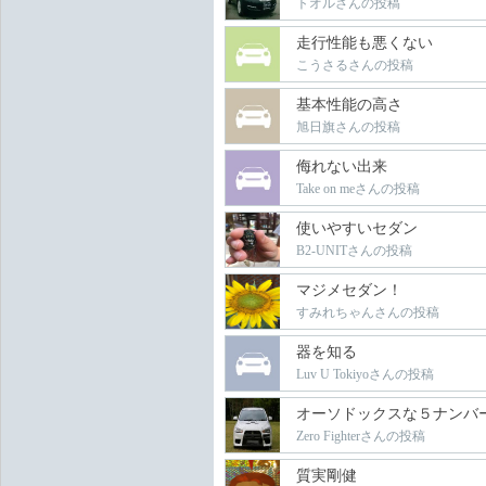
トオルさんの投稿
走行性能も悪くない
こうさるさんの投稿
基本性能の高さ
旭日旗さんの投稿
侮れない出来
Take on meさんの投稿
使いやすいセダン
B2-UNITさんの投稿
マジメセダン！
すみれちゃんさんの投稿
器を知る
Luv U Tokiyoさんの投稿
オーソドックスな５ナンバ
Zero Fighterさんの投稿
質実剛健