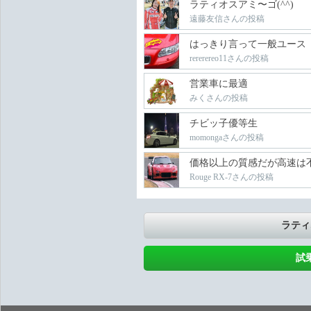
ラティオスアミ〜ゴ(^^)
遠藤友信さんの投稿
はっきり言って一般ユース
rererereo11さんの投稿
営業車に最適
みくさんの投稿
チビッ子優等生
momongaさんの投稿
価格以上の質感だが高速は
Rouge RX-7さんの投稿
ラティ
試