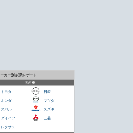
メーカー別 試乗レポート
国産車
トヨタ
日産
ホンダ
マツダ
貴重なセダンだが800万円は高いかも
スバル
スズキ
Cクラス
ダイハツ
三菱
さくらもち
レクサス