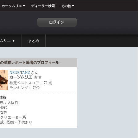
カーソムリエ
ディーラー検索
その他
ムリエ ▼
まとめ
の試乗レポート筆者のプロフィール
NEUE TANZ
さん
検定ベストスコア： 72 点
ランキング： 72位
情報
県：大阪府
40代
女性
クリエーター系
成 : 既婚・子供あり