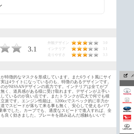
ン
外観デザイン
3.0
3.1
インテリア
3.1
走りやすさ
3.3
が特徴的なマスクを形成しています。また6ライト風にサイ
実は4ライトになっているのも、特徴のあるデザインです。
のがNISSANデザインの底力です。インテリアは全てがプ
は無く、道具感がある様に受け取れます。デザインが上手い
視しているのが良い点です。またトランクが広大で何でも積
派です。エンジン性能は、1200ccでスペック的に非力か
坂道でスピードが落ちて来る事も無く、安心して使えるパワ
今や
乗車でした。カーブでも、適度なスピードで進入すれば、全
キも良く効きました。ブレーキを踏み込んだ感触もいいで