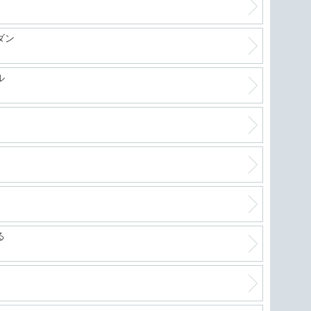
ダン
ル
る