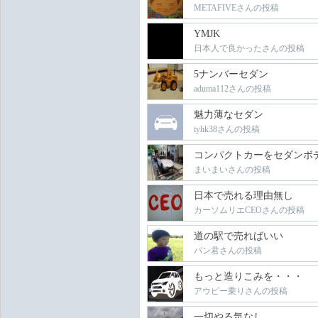
METAFIVEさんの投稿
YMJK
日本人で良かったさんの投稿
5ナンバーセダン
aduma112さんの投稿
魅力薄なセダン
tyhk38さんの投稿
コンパクトカーをセダンボ
まいまいさんの投稿
日本で売れる理由無し
カーソムリエCEOさんの投稿
道の駅で売ればいい
パン君さんの投稿
もっと造りこみを・・・
アウピー乗りさんの投稿
一切やる気なし