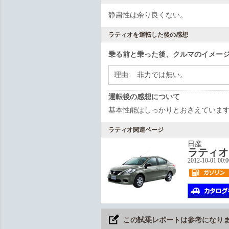
静粛性は余り良くない。
ラティオを運転した後の感想
乗る前と乗った後、クルマのイメー
理由:
非力では無い。
運転後の感想について
基本性能はしっかりとおさえていま
ラティオ関連ページ
日産
ラティオ
2012-10-01 00:
この試乗レポートは参考になり