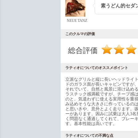
素うどん的セダ
NEUE TANZ
このクルマの評価
総合評価
ラティオについてのオススメポイント
立派なグリルと縦に長いヘッドライト
ドのガラス面が長いキャビンですが、
それでいて、自然と風景に溶け込める
ラスチック感満載ですが、チープ感
のと、気遣わずに使える実用性を重
み込めそうな大きさに作っているのは立
と思いきや、意外とよく走ります。
ーがあります。因みに試乗は大人3名
く問題なく通過してくれて、ブレー
す。基本性能は高いです。
ラティオについての不満な点