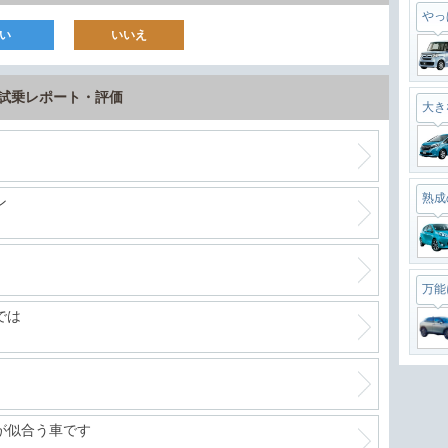
やっ
い
いいえ
の試乗レポート・評価
大き
熟成
ン
万能
では
最強
が似合う車です