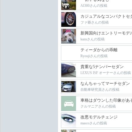
AI300さんの投稿
カジュアルなコンパクトセ
ファ爺さんの投稿
新興国向けエントリーモデ
kazuさんの投稿
ティーダからの乖離
Ryoujiさんの投稿
貴重な5ナンバーセダン
LEXUS ISF オーナーさんの投稿
なんちゃってマーチセダン
自動車研究員さんの投稿
車格はダウンした印象があ
クルマニアさんの投稿
改悪モデルチェンジ
mascoさんの投稿