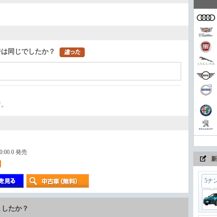
家族
コン
ジは同じでしたか？
まさ
す。
ちょ
00:00.0 発売
新
5ナ
ましたか？