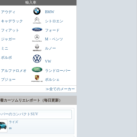
を乗せられる男のロマン
輸入車
ミニクラブマン
アウディ
BMW
ガネ
キャデラック
シトロエン
パクトスペシャリティーSUV
フィアット
フォード
ヤリスクロス
ジャガー
M・ベンツ
zn
ミニ
ルノー
に陸の巡洋艦
ボルボ
VW
ランドクルーザー300
アルファロメオ
ランドローバー
zn
プジョー
ポルシェ
うどいいSUV
≫全てのメーカー
ヴェゼル
zn
着カーソムリエレポート（毎日更新）
ンバーのコンパクトSUV
ライズ
zn