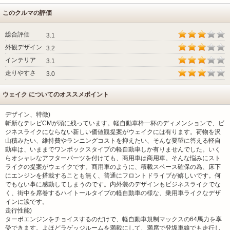
このクルマの評価
総合評価
3.1
外観デザイン
3.2
インテリア
3.1
走りやすさ
3.0
ウェイク についてのオススメポイント
デザイン、特徴)
斬新なテレビCMが頭に残っています。軽自動車枠一杯のディメンションで、ビ
ジネスライクにならない新しい価値観提案がウェイクには有ります。荷物を沢
山積みたい、維持費やランニングコストを抑えたい、そんな要望に答える軽自
動車は、いままでワンボックスタイプの軽自動車しか有りませんでした。いく
らオシャレなアフターパーツを付けても、商用車は商用車。そんな悩みにスト
ライクの提案がウェイクです。商用車のように、積載スペース確保の為、床下
にエンジンを搭載することも無く、普通にフロントドライブが嬉しいです。何
でもない事に感動してしまうのです。内外装のデザインもビジネスライクでな
く、街中を席巻するハイトールタイプの軽自動車の様な、乗用車ライクなデザ
インに涙です。
走行性能)
ターボエンジンをチョイスするのだけで、軽自動車規制マックスの64馬力を享
受できます。よほどラゲッジルームを満載にして、満席で登坂車線でも走行し