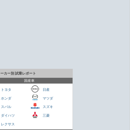
メーカー別 試乗レポート
国産車
トヨタ
日産
ホンダ
マツダ
貴重なセダンだが800万円は高いかも
スバル
スズキ
Cクラス
ダイハツ
三菱
さくらもち
レクサス