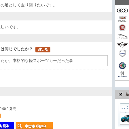
家族
いの足として走り回りたいです。
欲しいです。
コン
ジは同じでしたか？
まさ
したが、本格的な軽スポーツカーだった事
ちょ
新
5ナ
00:00.0 発売