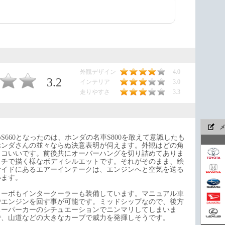
外観デザイン
4.0
3.2
インテリア
3.0
走りやすさ
3.3
660となったのは、ホンダの名車S800を敢えて意識したも
ホンダさんの並々ならぬ決意表明が伺えます。外観はどの角
ッコいいです。前後共にオーバーハングを切り詰めてありま
ッチで描く様なボディシルエットです。それがそのまま、絵
サイドにあるエアーインテークは、エンジンへと空気を送る
います。
今や
ターボもインタークーラーも装備しています。マニュアル車
でエンジンを回す事が可能です。ミッドシップなので、後方
スーパーカーのシチュエーションでニンマリしてしまいま
で、山道などの大きなカーブで威力を発揮しそうです。