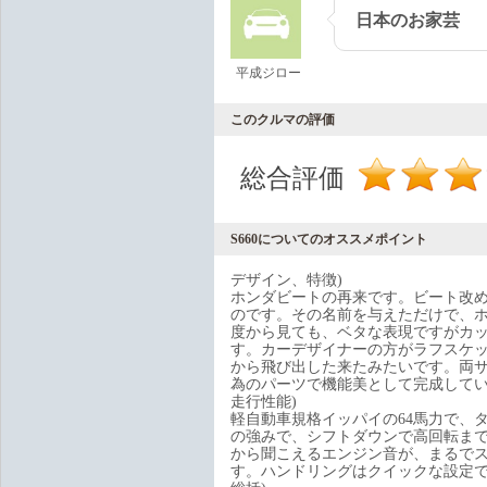
日本のお家芸
平成ジロー
このクルマの評価
総合評価
S660についてのオススメポイント
デザイン、特徴)
ホンダビートの再来です。ビート改めS
のです。その名前を与えただけで、
度から見ても、ベタな表現ですがカ
す。カーデザイナーの方がラフスケ
から飛び出した来たみたいです。両
為のパーツで機能美として完成して
走行性能)
軽自動車規格イッパイの64馬力で、
の強みで、シフトダウンで高回転ま
から聞こえるエンジン音が、まるで
す。ハンドリングはクイックな設定