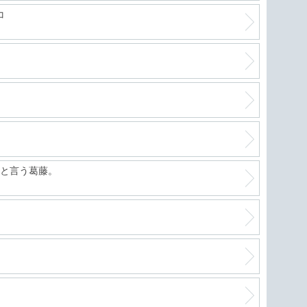
コ
ーと言う葛藤。