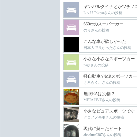
ヤンバルクイナとかツチノ
Luv U Tokiyoさんの投稿
660ccのスーパーカー
のりさんの投稿
こんな車が欲しかった
日本人で良かったさんの投稿
小さな小さなスポーツカー
nagaさんの投稿
軽自動車でMRスポーツカ
さろらく。さんの投稿
無限RAは別物？
METAFIVEさんの投稿
小さなピュアスポーツです
クロノノモモさんの投稿
現代に蘇ったビート
absolute0307さんの投稿