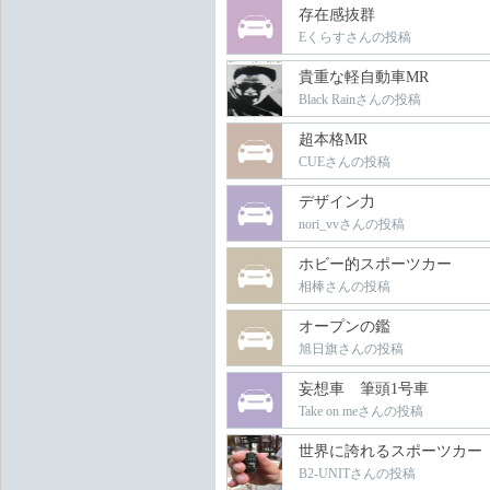
存在感抜群
Eくらすさんの投稿
貴重な軽自動車MR
Black Rainさんの投稿
超本格MR
CUEさんの投稿
デザイン力
nori_vvさんの投稿
ホビー的スポーツカー
相棒さんの投稿
オープンの鑑
旭日旗さんの投稿
妄想車 筆頭1号車
Take on meさんの投稿
世界に誇れるスポーツカー
B2-UNITさんの投稿