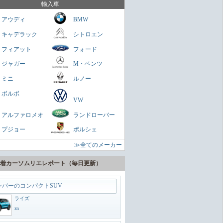
を乗せられる男のロマン
輸入車
ミニクラブマン
アウディ
BMW
ガネ
キャデラック
シトロエン
パクトスペシャリティーSUV
フィアット
フォード
ヤリスクロス
ジャガー
M・ベンツ
zn
ミニ
ルノー
に陸の巡洋艦
ボルボ
VW
ランドクルーザー300
アルファロメオ
ランドローバー
zn
プジョー
ポルシェ
うどいいSUV
≫全てのメーカー
ヴェゼル
zn
着カーソムリエレポート（毎日更新）
ンバーのコンパクトSUV
ライズ
zn