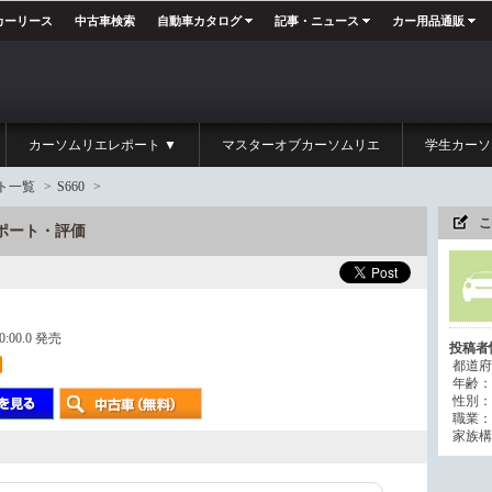
カーリース
中古車検索
自動車カタログ
記事・ニュース
カー用品通販
カーソムリエレポート ▼
マスターオブカーソムリエ
学生カーソ
ト一覧
>
S660
>
こ
レポート・評価
00:00.0 発売
投稿者
都道府
年齢：
性別：
職業：
家族構