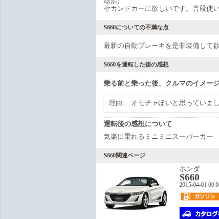
総括)
セカンドカーに欲しいです。普段使
S660についての不満な点
最新の自動ブレーキを是非装備して
S660を運転した後の感想
乗る前と乗った後、クルマのイメー
理由:
オモチャぽいと思っていま
運転後の感想について
気楽に乗れるミニミニスーパーカー
S660関連ページ
ホンダ
S660
2015-04-01 00: