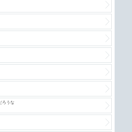
軽自
絶好
進化
フリ
だろうな