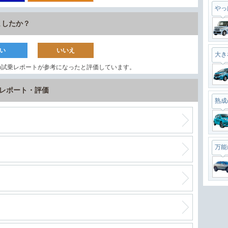
やっ
ましたか？
い
いいえ
大き
の試乗レポートが参考になったと評価しています。
乗レポート・評価
熟成
万能
最強