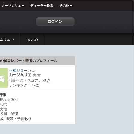
カーソムリエ
ディーラー検索
その他
ムリエ ▼
まとめ
の試乗レポート筆者のプロフィール
平成ジロー
さん
検定ベストスコア： 79 点
ランキング： 47位
情報
県：大阪府
40代
女性
役員・管理
成 : 既婚・子供あり