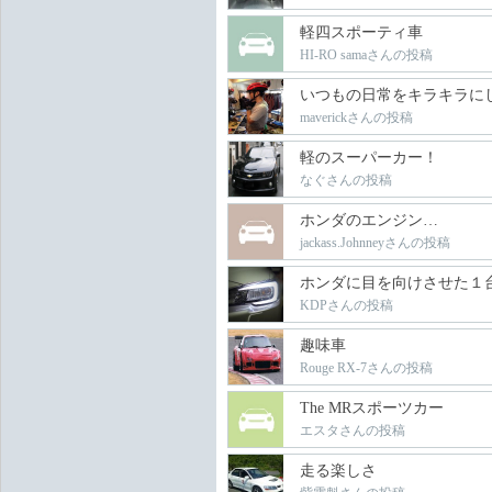
軽四スポーティ車
HI-RO samaさんの投稿
いつもの日常をキラキラに
maverickさんの投稿
軽のスーパーカー！
なぐさんの投稿
ホンダのエンジン…
jackass.Johnneyさんの投稿
ホンダに目を向けさせた１
KDPさんの投稿
趣味車
Rouge RX-7さんの投稿
The MRスポーツカー
エスタさんの投稿
走る楽しさ