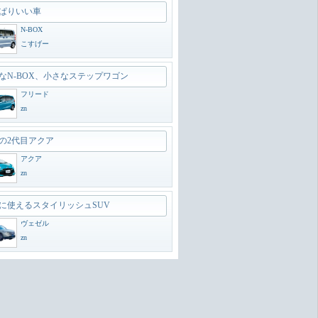
ぱりいい車
N-BOX
こすげー
なN-BOX、小さなステップワゴン
フリード
zn
の2代目アクア
アクア
zn
に使えるスタイリッシュSUV
ヴェゼル
zn
のオフローダー
ランドクルーザー300
zn