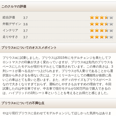
このクルマの評価
総合評価
3.7
外観デザイン
3.6
インテリア
3.7
走りやすさ
3.7
プリウスα についてのオススメポイント
プリウスαに試乗しました。プリウスは2015年にモデルチェンジを果たしてフ
ロントマスクの印象が大きく変わっていますが、プリウスαは先代のプリウスを
ベースにしたモデルが現行モデルとして販売されています。この車の良さは、3
列シートが選べる点が一つ上げられます。プリウスが5人乗りであることから選
択肢から外さざるを得ない方には、ファミリーカーとしての機能性が抜群に高
いこの車はとても良いと思います。また、ボディのサイズもプリウスがベース
なので大きくなりすぎておらず、運転のしやすさもおすすめの理由です。今回
試乗したのは中古車ですが、中古車で現行モデルが100万円台で購入できるの
は、ハイブリッドの3列シート車ということを考えるとお得だと感じました。
プリウスα についての不満な点
やはり現行プリウスに合わせてモデルチェンジしてほしかった気持ちはありま