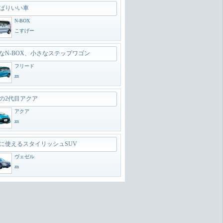
ぱりいい車
N-BOX
こすげー
なN-BOX、小さなステップワゴン
フリード
zn
の2代目アクア
アクア
zn
に使えるスタイリッシュSUV
ヴェゼル
zn
のオフローダー
ランドクルーザー300
zn