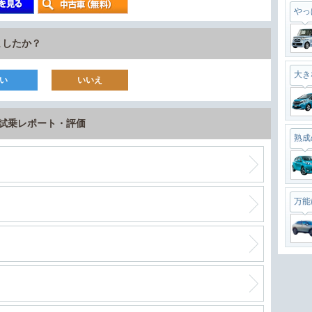
やっ
ましたか？
大き
い
いいえ
の試乗レポート・評価
熟成
万能
最強