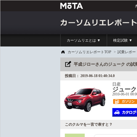
カーソムリエとは ▼
検定試験 ▼
カーソムリエレポートTOP
>
試乗レポー
平成ジローさんのジューク の試
投稿日： 2019-06-18 01:40:34.0
日産
ジューク
2010-06-01 00:
このクルマを一言で表すと？