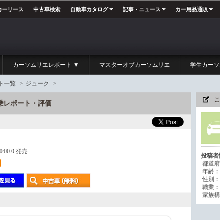
カーリース
中古車検索
自動車カタログ
記事・ニュース
カー用品通販
カーソムリエレポート ▼
マスターオブカーソムリエ
学生カーソ
ト一覧
>
ジューク
>
こ
乗レポート・評価
00:00.0 発売
投稿者
都道府
年齢：
性別：
職業：
家族構