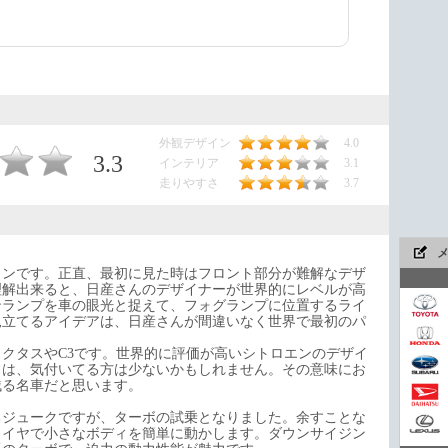
外観デザイン
4.0
3.3
インテリア
3.1
走りやすさ
3.7
インです。正直、最初に見た時はフロント部分が難解なデザ
理解出来ると、日産さんのデザイナーが世界的にレベルが高
ンランプを車の眼光と捉えて、フォグランプに位置するライ
見立てるアイデアは、日産さんが間違いなく世界で最初のパ
クタスやC3です。世界的に評価が高いシトロエンのデザイ
今や
とは、気付いてる方は少ないかもしれません。その意味にお
残る名車だと思います。
るジュークですが、ターボの試乗となりました。余すことな
タイヤで小さなボディを簡単に動かします。ダウンサイジン