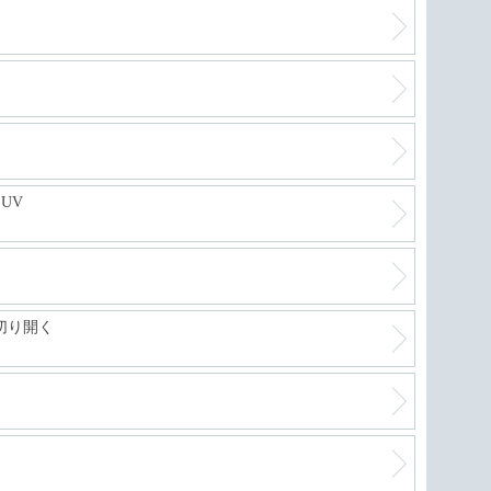
UV
切り開く