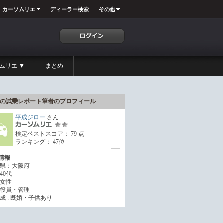
カーソムリエ
ディーラー検索
その他
ムリエ ▼
まとめ
の試乗レポート筆者のプロフィール
平成ジロー
さん
検定ベストスコア： 79 点
ランキング： 47位
情報
県：大阪府
40代
女性
役員・管理
成 : 既婚・子供あり