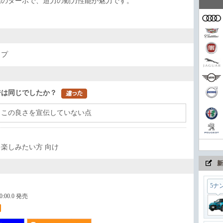
系のターボで、迫力の動力性能が魅力です。
家族
コン
イプ
まさ
ジは同じでしたか？
、この良さを宣伝していない点
ちょ
楽しみたい方 向け
新
5ナ
00:00.0 発売