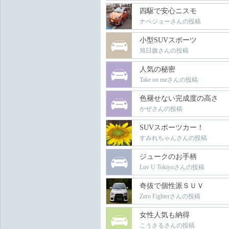
四駆で安心ニスモ
ナベジョーさんの投稿
小型SUVスポーツ
旭日旗さんの投稿
人気の秘密
Take on meさんの投稿
色褪せない完成度の高さ
かぜさんの投稿
SUVスポーツカー！
すみれちゃんさんの投稿
ジュークのお手柄
Luv U Tokiyoさんの投稿
奇抜で個性派ＳＵＶ
Zero Fighterさんの投稿
女性人気も納得
こうさるさんの投稿