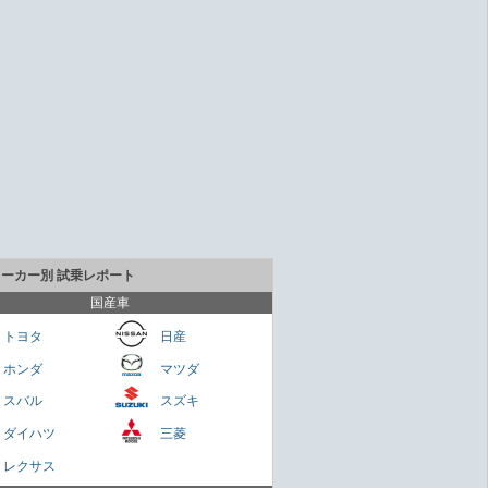
メーカー別 試乗レポート
国産車
トヨタ
日産
ホンダ
マツダ
貴重なセダンだが800万円は高いかも
スバル
スズキ
Cクラス
ダイハツ
三菱
さくらもち
レクサス