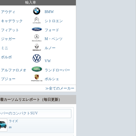
を乗せられる男のロマン
輸入車
ミニクラブマン
アウディ
BMW
ガネ
キャデラック
シトロエン
パクトスペシャリティーSUV
フィアット
フォード
ヤリスクロス
ジャガー
M・ベンツ
zn
ミニ
ルノー
に陸の巡洋艦
ボルボ
VW
ランドクルーザー300
アルファロメオ
ランドローバー
zn
プジョー
ポルシェ
うどいいSUV
≫全てのメーカー
ヴェゼル
zn
着カーソムリエレポート（毎日更新）
ンバーのコンパクトSUV
ライズ
zn