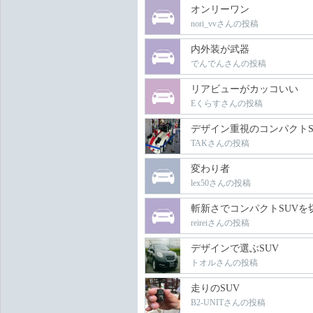
オンリーワン
nori_vvさんの投稿
内外装が武器
でんでんさんの投稿
リアビューがカッコいい
Eくらすさんの投稿
デザイン重視のコンパクトS
TAKさんの投稿
変わり者
lex50さんの投稿
斬新さでコンパクトSUVを
reireiさんの投稿
デザインで選ぶSUV
トオルさんの投稿
走りのSUV
B2-UNITさんの投稿