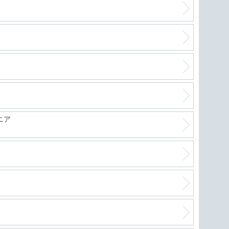
軽自
絶好
進化
ニア
フリ