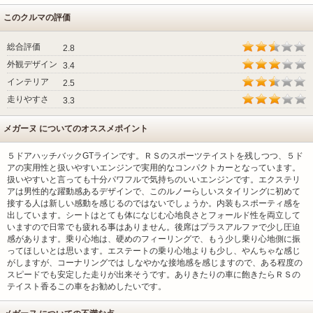
このクルマの評価
総合評価
2.8
外観デザイン
3.4
インテリア
2.5
走りやすさ
3.3
メガーヌ についてのオススメポイント
５ドアハッチバックGTラインです。ＲＳのスポーツテイストを残しつつ、５ド
アの実用性と扱いやすいエンジンで実用的なコンパクトカーとなっています。
扱いやすいと言っても十分パワフルで気持ちのいいエンジンです。エクステリ
アは男性的な躍動感あるデザインで、このルノーらしいスタイリングに初めて
接する人は新しい感動を感じるのではないでしょうか。内装もスポーティ感を
出しています。シートはとても体になじむ心地良さとフォールド性を両立して
いますので日常でも疲れる事はありません。後席はプラスアルファで少し圧迫
感があります。乗り心地は、硬めのフィーリングで、もう少し乗り心地側に振
ってほしいとは思います。エステートの乗り心地よりも少し、やんちゃな感じ
がしますが、コーナリングでは しなやかな接地感を感じますので、ある程度の
スピードでも安定した走りが出来そうです。ありきたりの車に飽きたらＲＳの
テイスト香るこの車をお勧めしたいです。