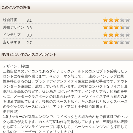
このクルマの評価
総合評価
3.1
外観デザイン
3.8
インテリア
3.0
走りやすさ
2.7
RVR についてのオススメポイント
デザイン、特徴)
三菱自動車のアイコンであるダイナミックシールドのコンセプトを反映したフ
ロントに存在感を感じます。何かテーマを与えて、一連のラインナップに統一
性を持たせるのは、ブランドアイデンティティ確立に必要な手法です。アウト
ランダーを筆頭に、成功していると思います。比較的コンパクトなサイズと最
低地上高高めの設定で、扱い易さはピカイチです。インテリアもナビ画面を中
心に、メータークラスターとの組み合わせで、オーソドックスで落ち着きのあ
る印象で纏めています。後席のスペースも広く、たたみ込むと広大なスペース
のラゲッジスペースにもなり、アウトドアにも十分対応出来ます。
走行性能)
1.5リッターの4気筒エンジンで、マイベックとの組み合わせで低速域でのトル
クも厚みがあります。カムの可変動作は定番化していますが、三菱は早い段階
から広くエンジンラインナップに導入して、ベーシックエンジンにも採用して
いるのは、ユーザーにとってメリット大です。