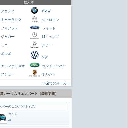
を乗せられる男のロマン
輸入車
ミニクラブマン
アウディ
BMW
ガネ
キャデラック
シトロエン
パクトスペシャリティーSUV
フィアット
フォード
ヤリスクロス
ジャガー
M・ベンツ
zn
ミニ
ルノー
に陸の巡洋艦
ボルボ
VW
ランドクルーザー300
アルファロメオ
ランドローバー
zn
プジョー
ポルシェ
うどいいSUV
≫全てのメーカー
ヴェゼル
zn
着カーソムリエレポート（毎日更新）
ンバーのコンパクトSUV
ライズ
zn