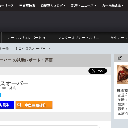
カーリース
中古車検索
自動車カタログ
記事・ニュース
カー用品通販
カーソムリエレポート ▼
マスターオブカーソムリエ
学生カーソ
ト一覧
>
ミニクロスオーバー
>
こ
スオーバー の試乗レポート・評価
スオーバー
00:00.0 発売
投稿者
都道府
年齢：
性別：
職業：
家族構