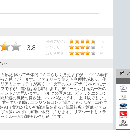
外観デザイン
4.6
3.8
インテリア
3.6
走りやすさ
4.0
イント
。初代と比べて全体的にミニらしく見えますが、ドイツ車ぽ
がった感じがします。ファミリーで使える利便性があり、作
テリアもクオリティが高く、中央部の丸いデザインの中にナ
ーフですが、進化は感じ取れます。ディーゼルは元気一杯の
イントだと思います。 トルクの厚さは、ガソリンエンジン
中間加速の気持ち良さは、ハンパないです。 上り坂でも少し
 乗っている時はエンジン音は殆ど聞こえませんが、車外で
今や
8速ATで流れの良い幹線道路を走ると低回転数で巡航できる
めば間髪いれずに加速の体勢に入ります。リアシートもスラ
ゲッジルームの調整もやり易いです。