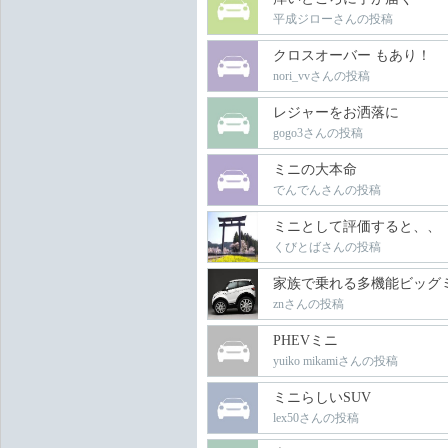
平成ジローさんの投稿
クロスオーバー もあり！
nori_vvさんの投稿
レジャーをお洒落に
gogo3さんの投稿
ミニの大本命
でんでんさんの投稿
ミニとして評価すると、、
くびとばさんの投稿
家族で乗れる多機能ビッグ
znさんの投稿
PHEVミニ
yuiko mikamiさんの投稿
ミニらしいSUV
lex50さんの投稿