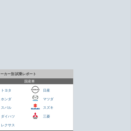
メーカー別 試乗レポート
国産車
トヨタ
日産
ホンダ
マツダ
貴重なセダンだが800万円は高いかも
スバル
スズキ
Cクラス
ダイハツ
三菱
さくらもち
レクサス