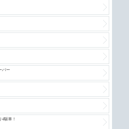
ーバー
り4駆車！