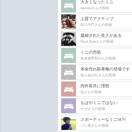
大きくなったミニ
tanuzouさんの投稿
上質でアクティブ
B2-UNITさんの投稿
凝縮された良さがある
Black Rainさんの投稿
ミニの売筋
未来派野郎さんの投稿
本命売れ筋車種の登場です
知らぬが仏さんの投稿
内外装共に理想
塩さんの投稿
もはやミニではない
かぜさんの投稿
スポーティーなミニSUV
パン君さんの投稿