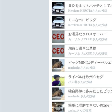
ＳＤをホットハッチとして
Kerokero KEROTAさんの投稿
ミニなのにビッグ
Kerokero KEROTAさんの投稿
お洒落なクロスオーバー
カーソムリエCEOさんの投稿
期待し過ぎは禁物
カーソムリエCEOさんの投稿
ビッグMINIはディーゼル
muchachoさんの投稿
ライバルは欧州Ｃセグ
パン君さんの投稿
独自路線に歩みだしたビッグ
muchachoさんの投稿
簡単に理解できない奥深そ
xankazさんの投稿