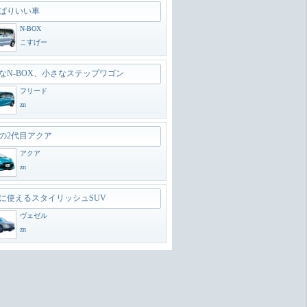
ぱりいい車
N-BOX
こすげー
なN-BOX、小さなステップワゴン
フリード
zn
の2代目アクア
アクア
zn
に使えるスタイリッシュSUV
ヴェゼル
zn
のオフローダー
ランドクルーザー300
zn