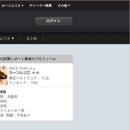
カーソムリエ
ディーラー検索
その他
ムリエ ▼
まとめ
の試乗レポート筆者のプロフィール
NEUE TANZ
さん
検定ベストスコア： 72 点
ランキング： 72位
情報
県：大阪府
40代
女性
クリエーター系
成 : 既婚・子供あり