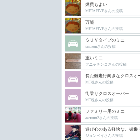
燃費もよい
METAFIVEさんの投稿
万能
METAFIVEさんの投稿
ＳＵＶタイプのミニ
tanuzouさんの投稿
重いミニ
フニャチンコさんの投稿
長距離走行向きなクロスオ
MT魂さんの投稿
街乗りクロスオーバー
MT魂さんの投稿
ファミリー用のミニ
azerumr2さんの投稿
遊び心のある軽快な、街乗
ジュンペイさんの投稿