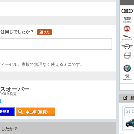
家族
コン
ジは同じでしたか？
まさ
ディーゼル。家族で無理なく使えるミニです。
ちょ
スオーバー
00:00.0 発売
新
5ナ
ましたか？