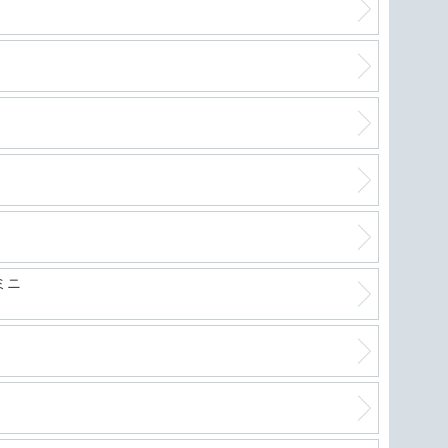
軽自
絶好
進化
ミニ
フリ