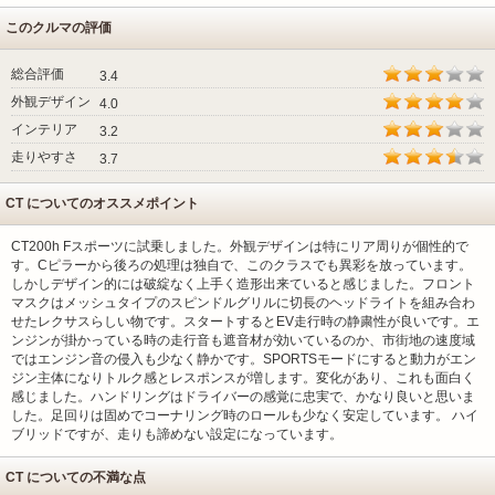
このクルマの評価
総合評価
3.4
外観デザイン
4.0
インテリア
3.2
走りやすさ
3.7
CT についてのオススメポイント
CT200h Fスポーツに試乗しました。外観デザインは特にリア周りが個性的で
す。Cピラーから後ろの処理は独自で、このクラスでも異彩を放っています。
しかしデザイン的には破綻なく上手く造形出来ていると感じました。フロント
マスクはメッシュタイプのスピンドルグリルに切長のヘッドライトを組み合わ
せたレクサスらしい物です。スタートするとEV走行時の静粛性が良いです。エ
ンジンが掛かっている時の走行音も遮音材が効いているのか、市街地の速度域
ではエンジン音の侵入も少なく静かです。SPORTSモードにすると動力がエン
ジン主体になりトルク感とレスポンスが増します。変化があり、これも面白く
感じました。ハンドリングはドライバーの感覚に忠実で、かなり良いと思いま
した。足回りは固めでコーナリング時のロールも少なく安定しています。 ハイ
ブリッドですが、走りも諦めない設定になっています。
CT についての不満な点