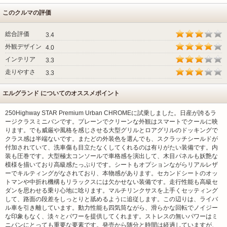
このクルマの評価
総合評価
3.4
外観デザイン
4.0
インテリア
3.3
走りやすさ
3.3
エルグランド についてのオススメポイント
250Highway STAR Premium Urban CHROMEに試乗しました。日産が誇るラ
ージクラスミニバンです。プレーンでクリーンな外観はスマートでクールに映
ります。でも威厳や風格を感じさせる大型グリルとロアグリルのドッキングで
クラス感は半端ないです。またどの外装色を選んでも、スクラッチシールドが
付加されていて、洗車傷も目立たなくしてくれるのは有りがたい装備です。内
装も圧巻です。大型極太コンソールで車格感を演出して、木目パネルも妖艶な
模様を描いており高級感たっぷりです。シートもオプションながらリアルレザ
ーでキルティングがなされており、本物感があります。セカンドシートのオッ
トマンや中折れ機構もリラックスには欠かせない装備です。走行性能も高級セ
ダンを思わせる乗り心地に唸ります。マルチリンクサスを上手くセッティング
して、路面の段差をしっとりと舐めるように追従します。この辺りは、ライバ
ル車を引き離しています。動力性能も四気筒ながら、滑らかな回転でノイジー
な印象もなく、淡々とパワーを提供してくれます。ストレスの無いパワーはミ
ニバンにとっても重要な要素です。発売から随分と時間は経過していますが、