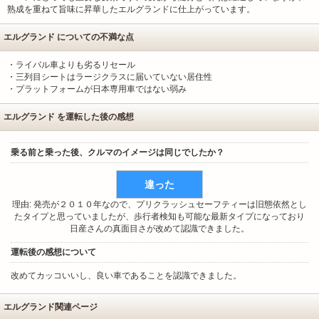
熟成を重ねて旨味に昇華したエルグランドに仕上がっています。
エルグランド についての不満な点
・ライバル車よりも劣るリセール
・三列目シートはラージクラスに届いていない居住性
・プラットフォームが日本専用車ではない弱み
エルグランド を運転した後の感想
乗る前と乗った後、クルマのイメージは同じでしたか？
違った
理由: 発売が２０１０年なので、プリクラッシュセーフティーは旧態依然とし
たタイプと思っていましたが、歩行者検知も可能な最新タイプになっており
日産さんの真面目さが改めて認識できました。
運転後の感想について
改めてカッコいいし、良い車であることを認識できました。
エルグランド関連ページ