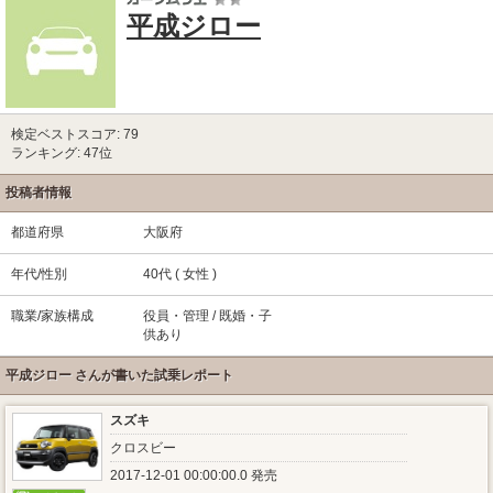
平成ジロー
検定ベストスコア: 79
ランキング: 47位
投稿者情報
都道府県
大阪府
年代/性別
40代 ( 女性 )
職業/家族構成
役員・管理 / 既婚・子
供あり
平成ジロー さんが書いた試乗レポート
スズキ
クロスビー
2017-12-01 00:00:00.0 発売