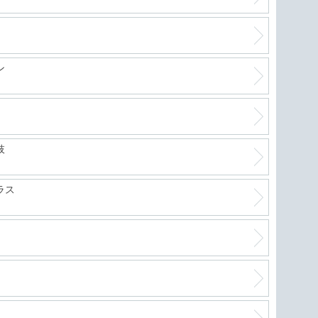
軽自
ン
絶好
進化
肢
ラス
フリ