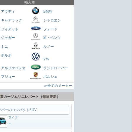
を乗せられる男のロマン
輸入車
ミニクラブマン
アウディ
BMW
ガネ
キャデラック
シトロエン
パクトスペシャリティーSUV
フィアット
フォード
ヤリスクロス
ジャガー
M・ベンツ
zn
ミニ
ルノー
に陸の巡洋艦
ボルボ
VW
ランドクルーザー300
アルファロメオ
ランドローバー
zn
プジョー
ポルシェ
うどいいSUV
≫全てのメーカー
ヴェゼル
zn
着カーソムリエレポート（毎日更新）
ンバーのコンパクトSUV
ライズ
zn