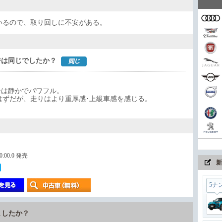
家族
ているので、取り回しに不安がある。
コン
ジは同じでしたか？
ンは静かでパワフル。
まさ
いはずだが、走りはより重厚感･上級車感を感じる。
ちょ
00:00.0 発売
新
5ナ
ましたか？