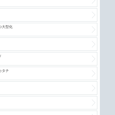
つ大型化
Ｖ
カタチ