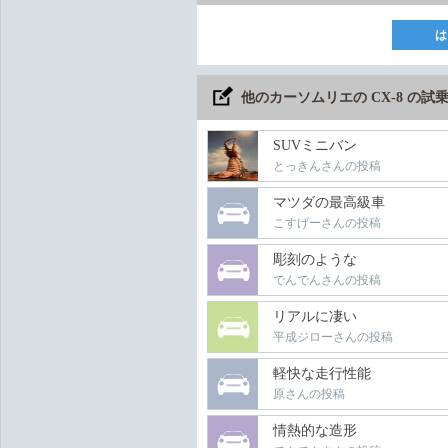
は
他のカーソムリエの CX-8 の
SUVミニバン
とっきんさんの投稿
マツダの最高級車
こすげーさんの投稿
彫刻のような
でんでんさんの投稿
リアルに凄い
平成ジローさんの投稿
軽快な走行性能
原さんの投稿
情熱的な造形