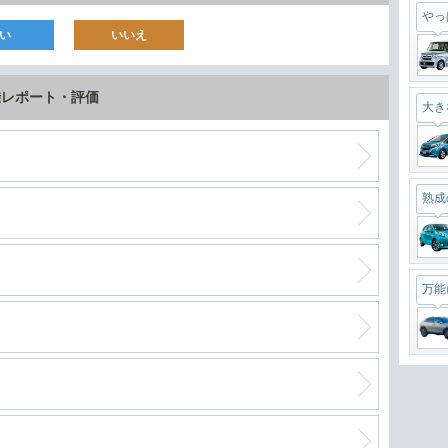
やっ
い
いいえ
試乗レポート・評価
大き
熟成
万能
最強