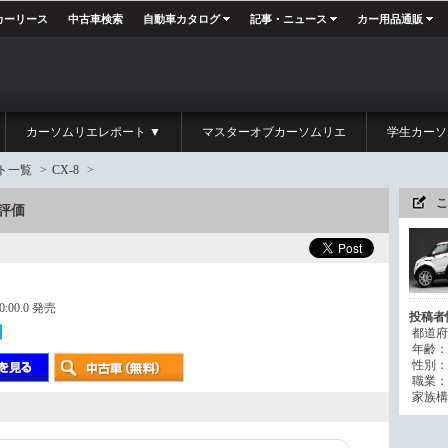
カーリース
中古車検索
自動車カタログ
記事・ニュース
カー用品通販
カーソムリエレポート ▼
マスターオブカーソムリエ
学生カーソ
ト一覧
>
CX-8
>
こ
・評価
00:00.0 発売
投稿者
都道府
年齢：
性別：
職業：
家族構成