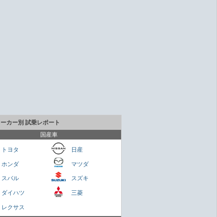
メーカー別 試乗レポート
国産車
トヨタ
日産
ホンダ
マツダ
貴重なセダンだが800万円は高いかも
スバル
スズキ
Cクラス
ダイハツ
三菱
さくらもち
レクサス