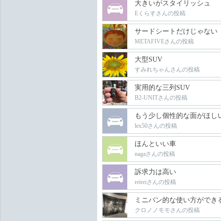
大きいがスタイリッシュ
Eくらすさんの投稿
サードシートだけじゃない
METAFIVEさんの投稿
大型SUV
すみれちゃんさんの投稿
実用的な三列SUV
B2-UNITさんの投稿
もう少し個性的な面がほし
lex50さんの投稿
ほんといい車
nagaさんの投稿
訴求力は高い
reireiさんの投稿
ミニバン的な使い方ができる
クロノノモモさんの投稿