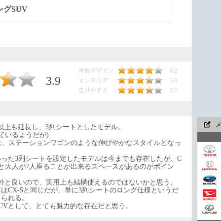
グSUV
外観デザイン
4.2
3.9
インテリア
3.9
走りやすさ
3.7
cm以上も延長し、3列シートとしたモデル。
ているようだが)
る全長は、ステーションワゴンのような伸びやかなスタイルとなっ
った3列シートを設定したモデルは今までも存在したが、C
りと大人が7人座ることが出来るスペースがあるのがポイン
今や
外と良いので、実用上も結構使えるのではないかと思う。
はCX-5と同じだが、単に3列シートのロング仕様というだ
じられる。
UVとして、とても魅力的な存在だと思う。