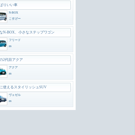
ぱりいい車
N-BOX
こすげー
なN-BOX、小さなステップワゴン
フリード
zn
の2代目アクア
アクア
zn
に使えるスタイリッシュSUV
ヴェゼル
zn
のオフローダー
ランドクルーザー300
zn