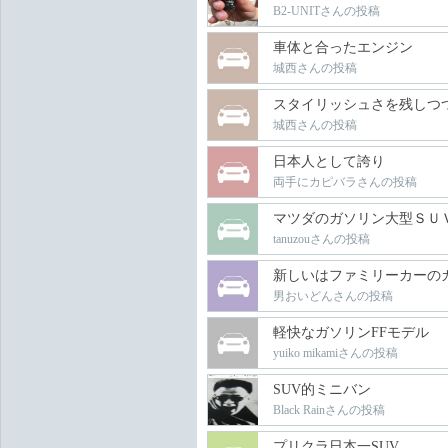
B2-UNITさんの投稿
車体と合ったエンジン
城西さんの投稿
スタイリッシュさを残しつ
城西さんの投稿
日本人として誇り
両手にカピバラさんの投稿
マツダのガソリン大型ＳＵ
tanuzouさんの投稿
新しいはファミリーカーの
男おいどんさんの投稿
軽快なガソリンFFモデル
yuiko mikamiさんの投稿
SUV的ミニバン
Black Rainさんの投稿
プリクラ日本一SUV