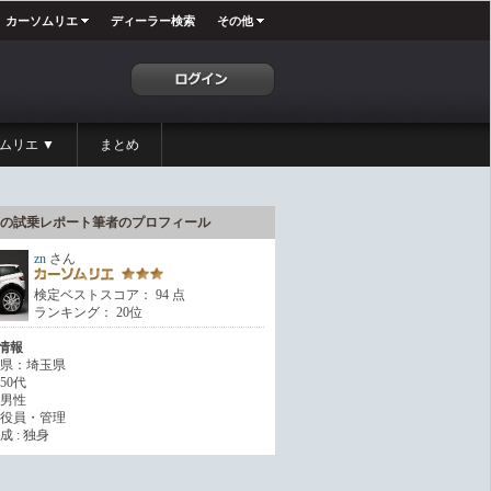
カーソムリエ
ディーラー検索
その他
ムリエ ▼
まとめ
の試乗レポート筆者のプロフィール
zn
さん
検定ベストスコア： 94 点
ランキング： 20位
情報
県：埼玉県
50代
男性
役員・管理
 : 独身